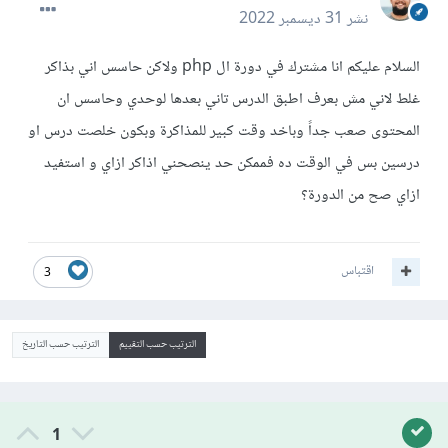
نشر
31 ديسمبر 2022
السلام عليكم انا مشترك في دورة ال php ولاكن حاسس اني بذاكر
غلط لاني مش بعرف اطبق الدرس تاني بعدها لوحدي وحاسس ان
المحتوى صعب جداً وباخد وقت كبير للمذاكرة وبكون خلصت درس او
درسين بس في الوقت ده فممكن حد ينصحني اذاكر ازاي و استفيد
ازاي صح من الدورة؟
اقتباس
3
الترتيب حسب التقييم
الترتيب حسب التاريخ
1