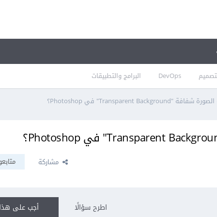
تصميم
DevOps
البرامج والتطبيقات
Transparent Backgr" في Photoshop؟
متابعو
مشاركة
اطرح سؤالًا
أجب على هذا 