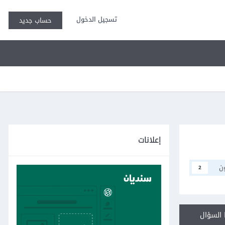
تسجيل الدخول
حساب جديد
إعلانات
ن
2
السؤال