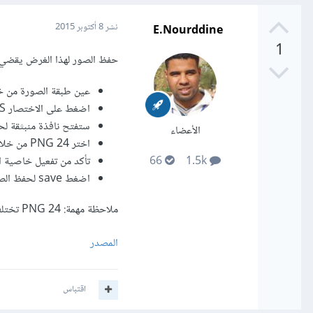
E.Nourddine
نشر
8 أكتوبر 2015
1
حفظ الصور لهذا الغرض يقضي بتصديرها إلى صيغة - g
عين طبقة الصورة من خلا
اضغط على الاختصار Ctrl + Shift +Alt +S
ستفتح نافذة منبثقة لح
الأعضاء
اختر PNG 24 من خلال القائمة المنسدلة.
تأكد من تفعيل خاصية الشفافية cy
66
1.5k
اضغط save لحفظ الصورة.
ملاحظة مهمة: PNG 24 تختلف عن باقي صيغ PNG لأنها الوحيدة التي توفر شفافية الصور.
المصدر
اقتباس