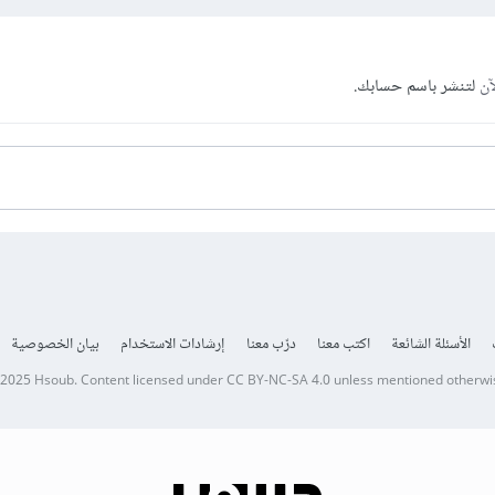
آن
لتنشر باسم حسابك.
الأسئلة الشائعة
اكتب معنا
درّب معنا
إرشادات الاستخدام
بيان الخصوصية
 2025
Hsoub
.
Content licensed under
CC BY-NC-SA 4.0
unless mentioned otherwi