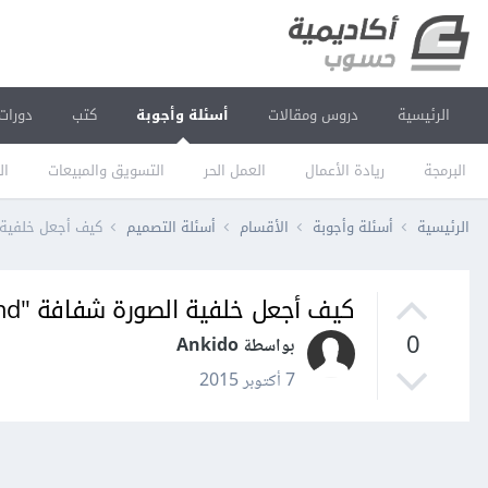
الرئيسية
دروس ومقالات
أسئلة وأجوبة
كتب
دورات
البرمجة
ريادة الأعمال
العمل الحر
التسويق والمبيعات
ال
الرئيسية
أسئلة وأجوبة
الأقسام
أسئلة التصميم
كيف أجعل خلفية الصورة شفافة "ound
كيف أجعل خلفية الصورة شفافة "Transparent Background" في Photoshop؟
0
بواسطة Ankido
7 أكتوبر 2015