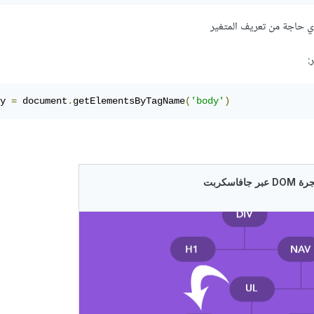
:
y 
=
 document
.
getElementsByTagName
(
'body'
)