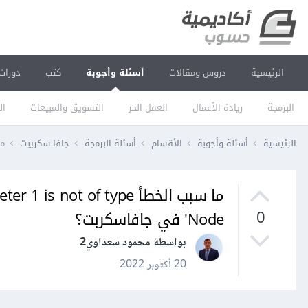
الرئيسية
دروس ومقالات
أسئلة وأجوبة
كتب
دورات
البرمجة
ريادة الأعمال
العمل الحر
التسويق والمبيعات
ال
الرئيسية
أسئلة وأجوبة
الأقسام
أسئلة البرمجة
جافا سكريبت
ما سبب الخ
ما سبب الخطأ not of type
'Node في جافاسكربت؟
0
بواسطة محمود سعداوي2
20 أكتوبر 2022