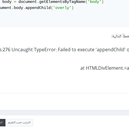
 body 
=
 document
.
getElementsByTagName
(
'body'
)
ument
.
body
.
appendChild
(
'overly'
)
طأ التالية:
js:276 Uncaught TypeError: Failed to execute 'appendChild' o
الترتيب حسب التقييم
ال