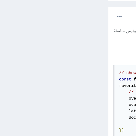
ثيقة وليس سلسلة
// show
const
 f
favorit
// 
    ove
    ove
    let
    doc
})