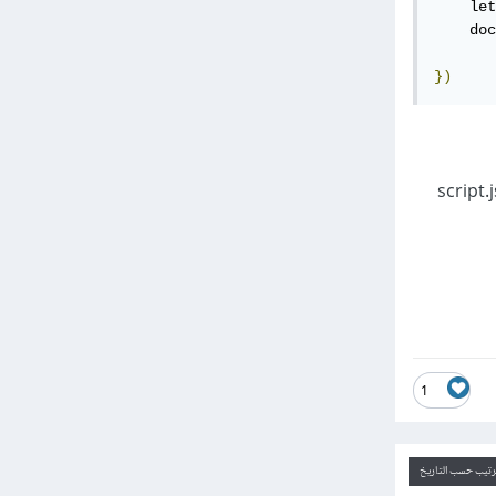
    let
    doc
})
script.
1
ترتيب حسب التاريخ