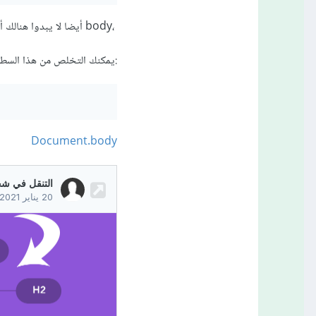
،body أيضا لا يبدوا هنالك أي حاجة من تعريف المتغير
:يمكنك التخلص من هذا السطر
Document.body