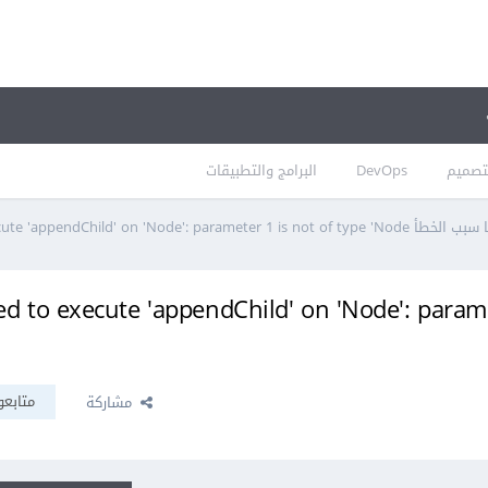
تصميم
DevOps
البرامج والتطبيقات
طأ Failed to execute 'appendChild' on 'Node': parameter 1 is not of type 'Node في جافاسكربت؟
ed to execute 'appendChild' on 'Node': parameter 1 is 
متابعو
مشاركة