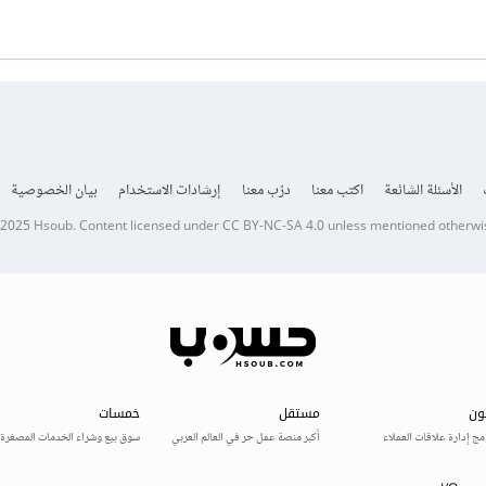
الأسئلة الشائعة
اكتب معنا
درّب معنا
إرشادات الاستخدام
بيان الخصوصية
 2025
Hsoub
.
Content licensed under
CC BY-NC-SA 4.0
unless mentioned otherwi