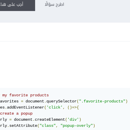
اطرح سؤالًا
أجب على هذا 
 my favorite products
avorites 
=
 document
.
querySelector
(
".favorite-products"
)
es
.
addEventListener
(
'click'
,
()=>{
create a popup
rly 
=
 document
.
createElement
(
'div'
)
rly
.
setAttribute
(
"class"
,
"popup-overly"
)