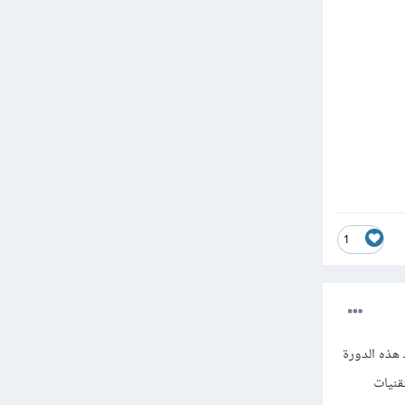
1
 JavaScript فقط، لذلك لن تُفيدك هذه الدورة
م التقنيات