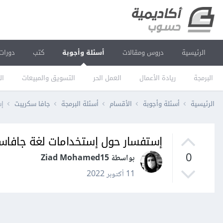
الرئيسية
دروس ومقالات
أسئلة وأجوبة
كتب
دورات
البرمجة
ريادة الأعمال
العمل الحر
التسويق والمبيعات
ال
الرئيسية
أسئلة وأجوبة
الأقسام
أسئلة البرمجة
جافا سكريبت
إس
إستفسار حول إستخدامات لغة جافاس
0
بواسطة Ziad Mohamed15
11 أكتوبر 2022