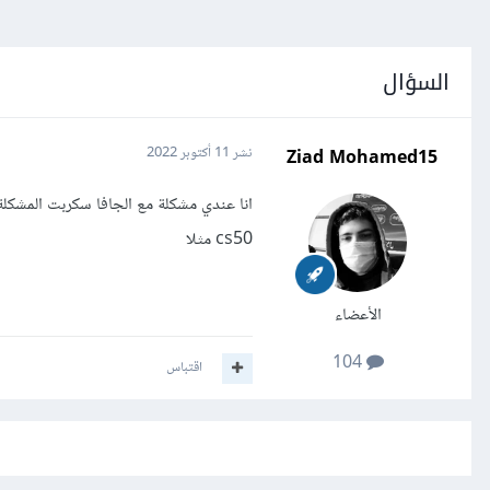
السؤال
Ziad Mohamed15
نشر
11 أكتوبر 2022
انا عندي مشكلة مع الجافا سكربت المشك
cs50 مثلا
الأعضاء
104
اقتباس