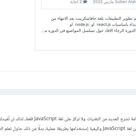
دورة CS50 عبارة عن دورة عامة تشرح العديد من التقنيات ولا تركز على لغة
كثيرًا إذا أردت أن تتعلم أكثر عن لغة JavaScript وكيفية إستخدامها بطريقة عملية، بدلًا من ذلك حاول تعل