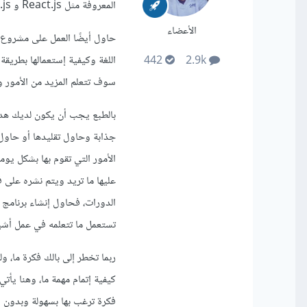
المعروفة مثل React.js و Node.js وغيرها من مكتبات وتقنيات يتم إستعمالها بشكل عملي.
الأعضاء
اللغة وكيفية إستعمالها بطري
442
2.9k
سوف تتعلم المزيد من الأمور 
بالطبع يجب أن يكون لديك هدف 
جذابة وحاول تقليدها أو حاو
الأمور التي تقوم بها بشكل ي
عليها ما تريد ويتم نشره على ف
الدورات، فحاول إنشاء برنامج
تستعمل ما تتعلمه في عمل أشي
ربما تخطر إلى بالك فكرة ما، ول
كيفية إتمام مهمة ما، وهنا يأ
فكرة ترغب بها بسهولة وبدون ال