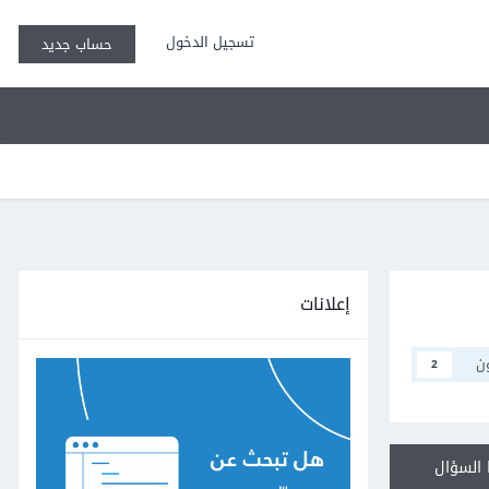
تسجيل الدخول
حساب جديد
إعلانات
ن
2
السؤال