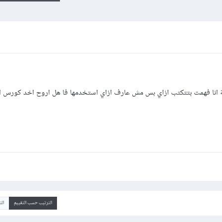
لة انا فهمت بتتكتب ازاي بس مش عارف ازاي استخدمها فا هل اروح اخد كورس 
الترتيب حسب التقييم
ال