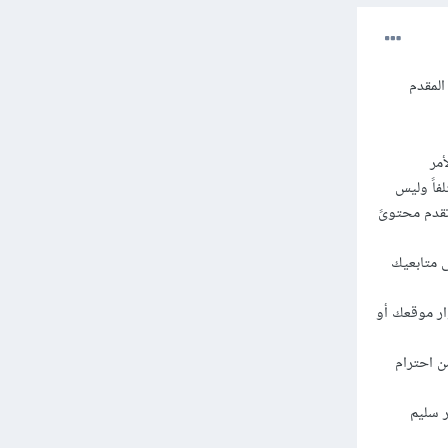
المقدم
مر
فاً وليس
تقدم محتوىً
ى متابعيك
ار موقعك أو
ن احترام
 سليم