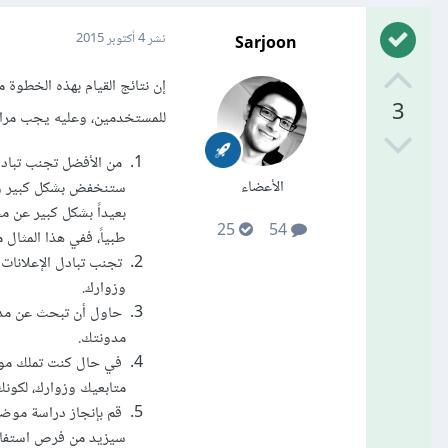
Sarjoon
نشر
4 أكتوبر 2015
إن نتائج القيام بهذه الخطو
3
للمستخدمين، وعليه يجب مراعا
من الأفضل تجنب تبادل 
الأعضاء
ستنخفض بشكل كبير وقد
بعيداً بشكل كبير عن م
25
54
طبياً، ففي هذا المثال
تجنب تبادل الإعلانات
وزوارك.
حاول أن تبحث عن مدون
مدونتك.
في حال كنت تملك موقعا
متابعيك وزوارك، لكونك
قم بإنجاز دراسة موضو
سيزيد من فرص استفاد