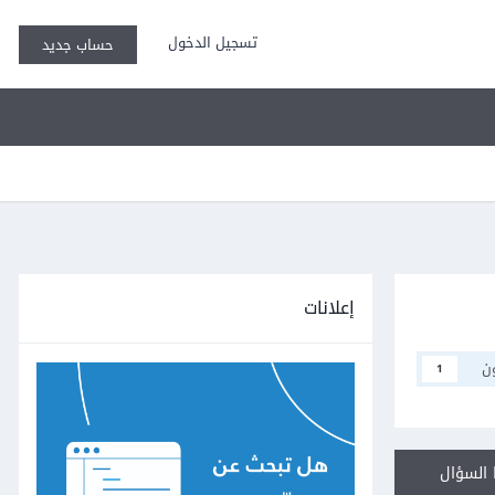
تسجيل الدخول
حساب جديد
إعلانات
ن
1
السؤال