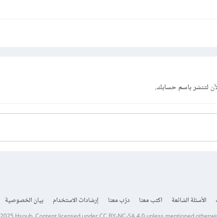
آن
لتنشر باسم حسابك.
الأسئلة الشائعة
اكتب معنا
درّب معنا
إرشادات الاستخدام
بيان الخصوصية
 2025
Hsoub
.
Content licensed under
CC BY-NC-SA 4.0
unless mentioned otherwi