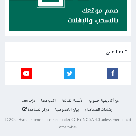
تابعنا على
عن أكاديمية حسوب
الأسئلة الشائعة
اكتب معنا
درّب معنا
إرشادات الاستخدام
بيان الخصوصية
مركز المساعدة
© 2025
Hsoub
.
Content licensed under
CC BY-NC-SA 4.0
unless mentioned
otherwise.