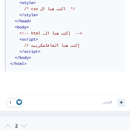
<style>
/* css اكتب هنا ال  */
</style>
</head>
<body>
<!-- html إكتب هنا الـ  -->
<script>
// إكتب هنا الجافاسكريبت
</script>
</body>
</html>
اقتباس
1
2