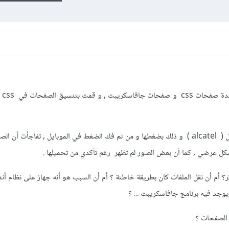
أنشأت 
لكني عندما نقلت الملفات إلى جهاز الموبايل ( alcatel ) و ذلك بضغطها و من ثم فك الضغط في الموبايل , تفاجأت
كل عرضي , كما أن بعض الصور لم تظهر رغم تأكدي من تحميلها .
أم أن نقل الملفات كان بطريقة خاطئة ؟ أم أن السبب هو أنه جهاز على نظام أند
وجد فيه برنامج جافاسكريبت ... ؟
 الصفحات ؟