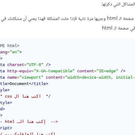
لمشاكل التي ذكرتها.
جرب كتابة الاكواد جميعها في صفحة الـ html وجربها مرة ثانية فإذا حلت المشكلة فهذا يعني أن مشكلت
صفحة الـ html
PE html>
ang
=
"en"
>
>
ta
charset
=
"UTF-8"
/>
ta
http-equiv
=
"X-UA-Compatible"
content
=
"IE=edge"
/>
ta
name
=
"viewport"
content
=
"width=device-width, initial-
tle>
Document
</title>
yle>
/* css اكتب هنا ال  */
tyle>
d>
>
<!-- html إكتب هنا الـ  -->
ript>
// إكتب هنا الجافاسكريبت