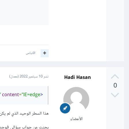
اقتباس
Hadi Hasan
نشر
10 سبتمبر 2022
(معدل)
0
"
content
=
"IE=edge"
<meta
هذا السطر الوحيد الذي لم يكن
الأعضاء
بحثت عن جواب سؤالي فوجدت 