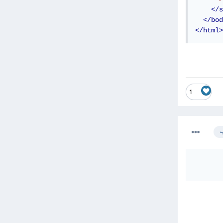
</s
</bod
</html>
1
ب