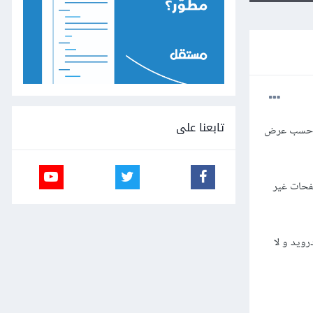
تابعنا على
موقعاً من عدة صفحات html و عدة صفحات css و صفحات جافاسكريبت , و قمت بتنسيق الصفحات في css حسب عرض
 أن الصفحات غير
رويد و لا