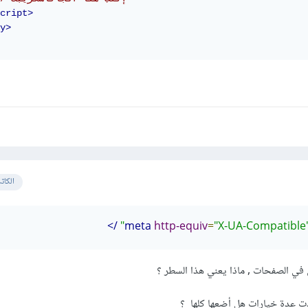
cript>
y>
الكات
/>
http-equiv
=
"X-UA-Compatible
 في الصفحات , ماذا يعني هذا السطر ؟
عدة خيارات هل أضعها كلها ؟