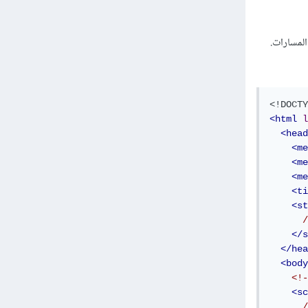
ك في المسارات.
<!DOCTY
<html
l
<head
<me
<me
<me
<ti
<st
</s
</hea
<body
<sc