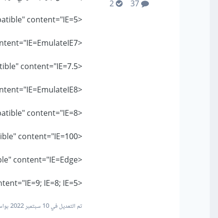
2
37
<meta http-equiv="X-UA-Compatible" content="IE=5" />
<meta http-equiv="X-UA-Compatible" content="IE=EmulateIE7" />
<meta http-equiv="X-UA-Compatible" content="IE=7.5" />
<meta http-equiv="X-UA-Compatible" content="IE=EmulateIE8" />
<meta http-equiv="X-UA-Compatible" content="IE=8" />
<meta http-equiv="X-UA-Compatible" content="IE=100" />
<meta http-equiv="X-UA-Compatible" content="IE=Edge" />
<meta http-equiv="X-UA-Compatible" content="IE=9; IE=8; IE=5" >
تم التعديل في
10 سبتمبر 2022
بواسطة an