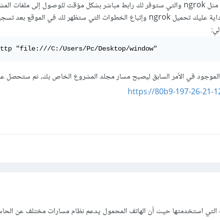
يمكنك إستخدام خدمة مثل ngrok والتي ستوفر لك رابط مباشر بشكل مؤقت للوصول إلى ملفات
بك من أي مكان. في البداية عليك تحميل ngrok وإتباع الخطوات التي ستظهر لك في الموقع 
لي:
ttp "file:///C:/Users/Pc/Desktop/window"
 الموجود في الأمر السابق ليصبح مسار مجلد المشروع الخاص بك، ثم ستحصل ع
https://80b9-197-26-21-1
ت التي استخدمتها حيث أن الهاتف المحمول يدعم نظام مسارات مختلف عن الحا