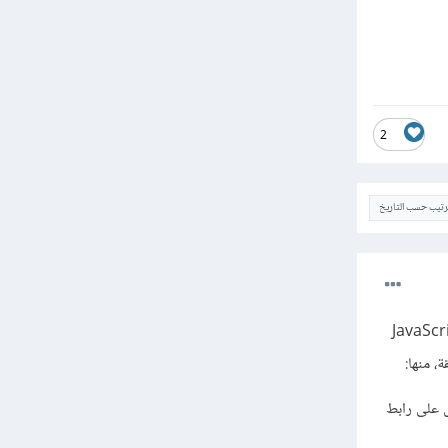
2
ترتيب حسب التاريخ
للمتصفح الوصول إلى الملفات المخزننة محليًا، لذلك ستجد أن كل ملف CSS و JavaScript
 مجانًا وستحصل على رابط