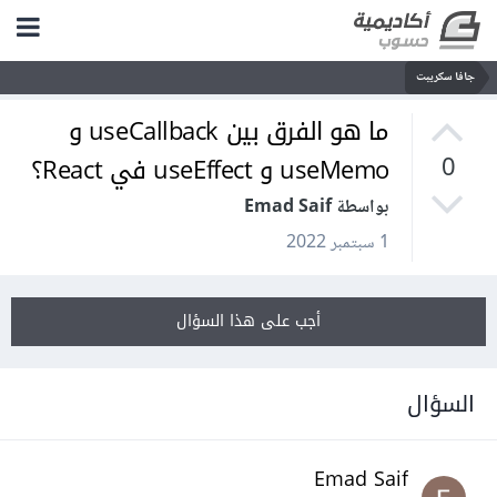
جافا سكريبت
ما هو الفرق بين useCallback و
useMemo و useEffect في React؟
0
بواسطة Emad Saif
1 سبتمبر 2022
أجب على هذا السؤال
السؤال
Emad Saif