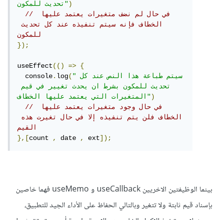
)
تحديث للمكون"
// في حال لم نضف متغيرات يعتمد عليها 
الخطاف فإنه سيتم تنفيذه عند كل تحديث 
للمكون
});
useEffect
(()
=>
{
"سيتم طباعة هذا النص عند كل 
(
log
.
  console
تحديث للمكون بشرط ان يحدث تغيير في قيم 
)
المتغيرات التي يعتمد عليها الخطاف"
// في حال وجود متغيرات يعتمد عليها 
الخطاف فلن يتم تنفيذه إلا في حال تغيرت هذه 
القيم
},[
count 
,
 date 
,
 ext
]);
بينما الوظيفتين الاخريين useCallback و useMemo فهما خاصين
بإسناد قيم ثابتة ولا تتغير وبالتالي الحفاظ على الأداء الجيد للتطبيق،