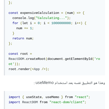
};
const
 expensiveCalculation 
=
(
num
)
=>
{
  console
.
log
(
"Calculating..."
);
for
(
let i 
=
0
;
 i 
<
1000000000
;
 i
++)
{
    num 
+=
1
;
}
return
 num
;
};
const
 root 
=
ReactDOM
.
createRoot
(
document
.
getElementById
(
'ro
ot'
));
root
.
render
(<
App
/>);
وهذا هو التطبيق نفسه بعد استخدام useMemo :
import
{
 useState
,
 useMemo 
}
 from 
"react"
;
import
ReactDOM
 from 
"react-dom/client"
;