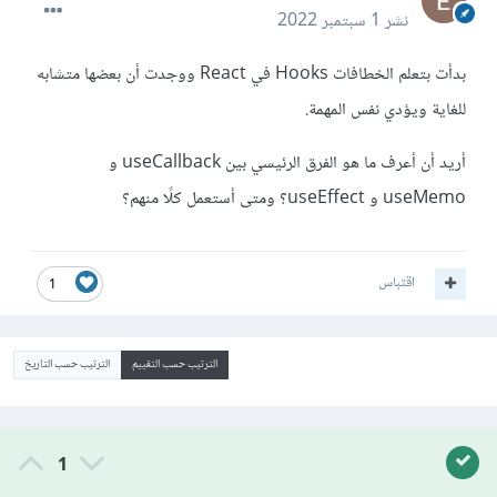
نشر
1 سبتمبر 2022
بدأت بتعلم الخطافات Hooks في React ووجدت أن بعضها متشابه
للغاية ويؤدي نفس المهمة.
أريد أن أعرف ما هو الفرق الرئيسي بين useCallback و
useMemo و useEffect؟ ومتى أستعمل كلًا منهم؟
اقتباس
1
الترتيب حسب التقييم
الترتيب حسب التاريخ
1