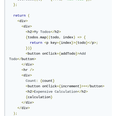
};
return
(
<
div
>
<
div
>
<
h2
>
My
Todos
</
h2
>
{
todos
.
map
((
todo
,
 index
)
=>
{
return
<
p key
={
index
}>{
todo
}</
p
>;
})}
<
button onClick
={
addTodo
}>
Add
Todo
</
button
>
</
div
>
<
hr 
/>
<
div
>
Count
:
{
count
}
<
button onClick
={
increment
}>+</
button
>
<
h2
>
Expensive
Calculation
</
h2
>
{
calculation
}
</
div
>
</
div
>
);