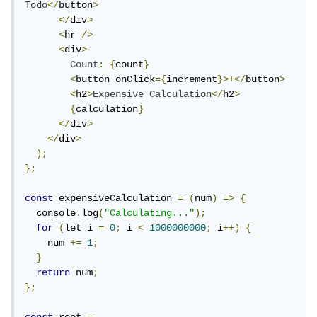
Todo
</
button
>
</
div
>
<
hr 
/>
<
div
>
Count
:
{
count
}
<
button onClick
={
increment
}>+</
button
>
<
h2
>
Expensive
Calculation
</
h2
>
{
calculation
}
</
div
>
</
div
>
);
};
const
 expensiveCalculation 
=
(
num
)
=>
{
  console
.
log
(
"Calculating..."
);
for
(
let i 
=
0
;
 i 
<
1000000000
;
 i
++)
{
    num 
+=
1
;
}
return
 num
;
};