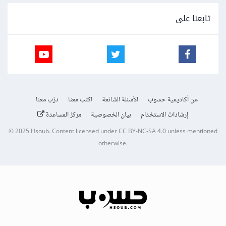
تابعنا على
عن أكاديمية حسوب
الأسئلة الشائعة
اكتب معنا
درّب معنا
إرشادات الاستخدام
بيان الخصوصية
مركز المساعدة
© 2025
Hsoub
.
Content licensed under
CC BY-NC-SA 4.0
unless mentioned
otherwise.