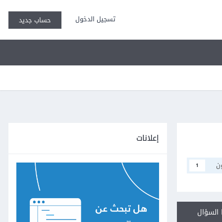
تسجيل الدخول
حساب جديد
إعلانات
ن
1
السؤال