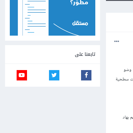
تابعنا على
 وشو
انت سطحية
 بهاد