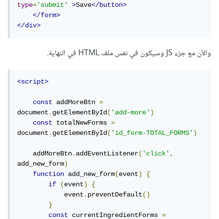
type
=
'submit'
>
Save
</button>
</form>
</div>
والأن مع جزء JS وسيكون في نفس ملف HTML في النهاية.
<script>
const
 addMoreBtn 
=
document
.
getElementById
(
'add-more'
)
const
 totalNewForms 
=
document
.
getElementById
(
'id_form-TOTAL_FORMS'
)
    addMoreBtn
.
addEventListener
(
'click'
,
add_new_form
)
function
 add_new_form
(
event
)
{
if
(
event
)
{
            event
.
preventDefault
()
}
const
 currentIngredientForms 
=