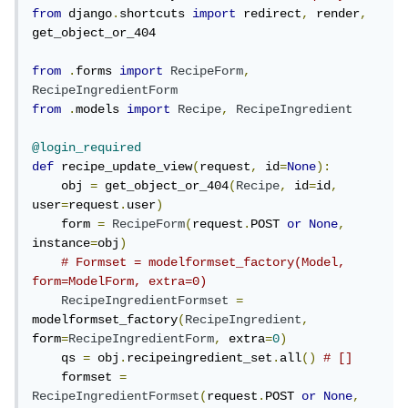
from
 django
.
shortcuts 
import
 redirect
,
 render
,
get_object_or_404

from
.
forms 
import
RecipeForm
,
RecipeIngredientForm
from
.
models 
import
Recipe
,
RecipeIngredient
@login_required
def
 recipe_update_view
(
request
,
 id
=
None
):
    obj 
=
 get_object_or_404
(
Recipe
,
 id
=
id
,
user
=
request
.
user
)
    form 
=
RecipeForm
(
request
.
POST 
or
None
,
instance
=
obj
)
# Formset = modelformset_factory(Model, 
form=ModelForm, extra=0)
RecipeIngredientFormset
=
modelformset_factory
(
RecipeIngredient
,
form
=
RecipeIngredientForm
,
 extra
=
0
)
    qs 
=
 obj
.
recipeingredient_set
.
all
()
# []
    formset 
=
RecipeIngredientFormset
(
request
.
POST 
or
None
,