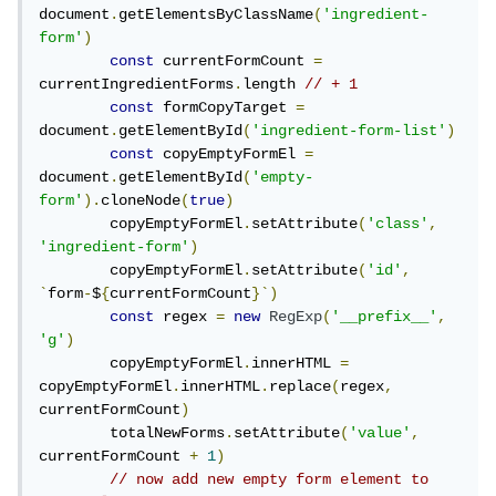
document
.
getElementsByClassName
(
'ingredient-
form'
)
const
 currentFormCount 
=
currentIngredientForms
.
length 
// + 1
const
 formCopyTarget 
=
document
.
getElementById
(
'ingredient-form-list'
)
const
 copyEmptyFormEl 
=
document
.
getElementById
(
'empty-
form'
).
cloneNode
(
true
)
        copyEmptyFormEl
.
setAttribute
(
'class'
,
'ingredient-form'
)
        copyEmptyFormEl
.
setAttribute
(
'id'
,
`
form
-
$
{
currentFormCount
}`)
const
 regex 
=
new
RegExp
(
'__prefix__'
,
'g'
)
        copyEmptyFormEl
.
innerHTML 
=
copyEmptyFormEl
.
innerHTML
.
replace
(
regex
,
currentFormCount
)
        totalNewForms
.
setAttribute
(
'value'
,
currentFormCount 
+
1
)
// now add new empty form element to 