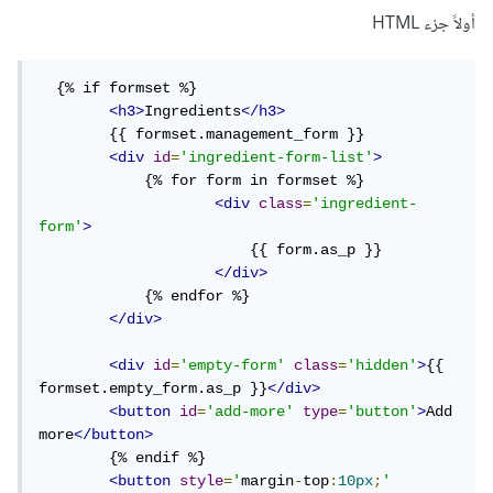
أولاً جزء HTML
  {% if formset %}

<h3>
Ingredients
</h3>
        {{ formset.management_form }}

<div
id
=
'ingredient-form-list'
>
            {% for form in formset %}

<div
class
=
'ingredient-
form'
>
                        {{ form.as_p }}

</div>
            {% endfor %}

</div>
<div
id
=
'empty-form'
class
=
'hidden'
>
{{ 
formset.empty_form.as_p }}
</div>
<button
id
=
'add-more'
type
=
'button'
>
Add 
more
</button>
        {% endif %}

<button
style
=
'
margin
-
top
:
10px
;
'