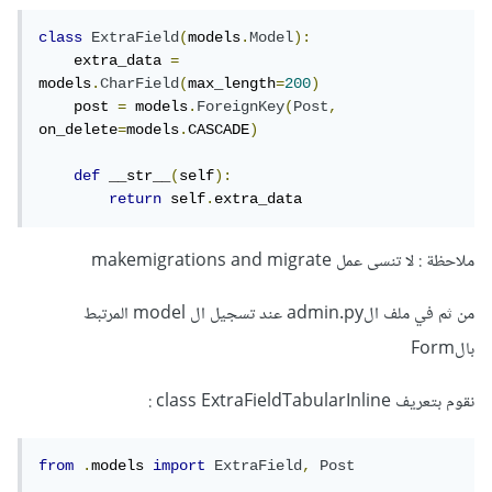
class
ExtraField
(
models
.
Model
):
    extra_data 
=
models
.
CharField
(
max_length
=
200
)
    post 
=
 models
.
ForeignKey
(
Post
,
on_delete
=
models
.
CASCADE
)
def
 __str__
(
self
):
return
 self
.
extra_data
ملاحظة : لا تنسى عمل makemigrations and migrate
من ثم في ملف الadmin.py عند تسجيل ال model المرتبط
بالForm
نقوم بتعريف class ExtraFieldTabularInline :
from
.
models 
import
ExtraField
,
Post