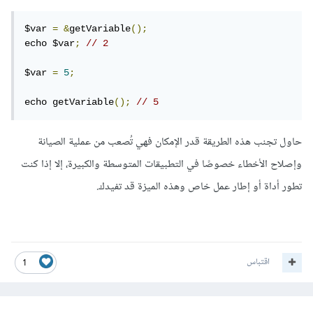
$var 
=
&
getVariable
();
echo $var
;
// 2
$var 
=
5
;
echo getVariable
();
// 5
حاول تجنب هذه الطريقة قدر الإمكان فهي تُصعب من عملية الصيانة
وإصلاح الأخطاء خصوصًا في التطبيقات المتوسطة والكبيرة، إلا إذا كنت
تطور أداة أو إطار عمل خاص وهذه الميزة قد تفيدك.
اقتباس
1