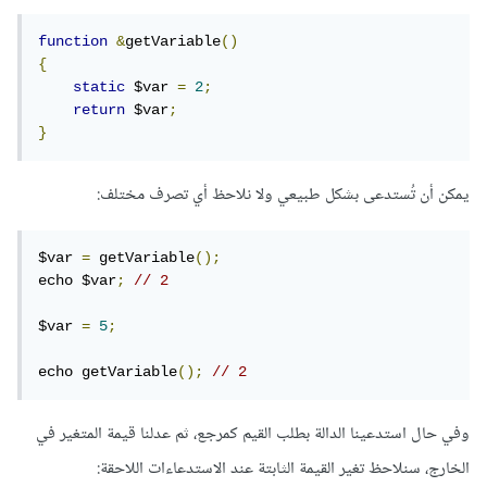
function
&
getVariable
()
{
static
 $var 
=
2
;
return
 $var
;
}
يمكن أن تُستدعى بشكل طبيعي ولا نلاحظ أي تصرف مختلف:
$var 
=
 getVariable
();
echo $var
;
// 2
$var 
=
5
;
echo getVariable
();
// 2
وفي حال استدعينا الدالة بطلب القيم كمرجع، ثم عدلنا قيمة المتغير في
الخارج، سنلاحظ تغير القيمة الثابتة عند الاستدعاءات اللاحقة: