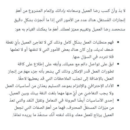
لا بدّ وأنّ كسب رضا العميل وسعادته بإدائك وإتمام المشروع من أهمّ
إنجازات المُستقل، هناك عدد من الأمور التي إذا ما أُنجزت بشكلٍ دقيق
ستحصد رضا العميل وتقييم مميّز لعملك. أهمّ ما يمكنك القيام به هو:
فهم متطلبات العمل بشكلٍ كامل وذلك كي لا تفاجئ العميل بأيّ نقطة
ضعف لديك، وإن كان هناك بعض الأمور التي لا تتقنها أو لا تعلمها
فلا تتردد في السؤل عنها.
ابقَ على تواصل دائم مع عميلك، وأبقه على إطلاع على كافة
تطورات العمل قدر الإمكان وذلك كي يشعر بأنه جزء مهمّ من إنجاز
العمل، بالإضافة إلى تجنّب الملاحظات التي قد يعطيها لاحقًا.
الأداء الإحترافيّ والإلتزام بموعد التسليم يعدّان من أساسيات العمل
ولا يجب التغاضيّ عن أيٍّ منها مهما بلغت الثقة بينك وبين العميل.
إحدى الأساسيات أيضًا المرونة في التعامل وتقبّل النّقد والتي تعدّ
من ميّزات المستقلّ المحترف، فهما من أهمّ الصفات التي تجعل
العميل يرتاح للعمل معك وذلك لثقته أنّك ستنفّذ ما يريده تمامًا.