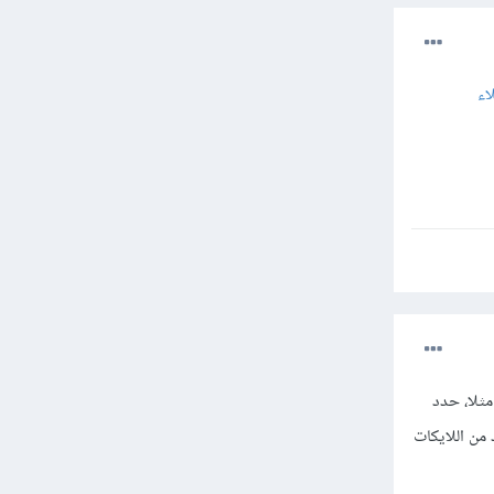
اء
ثلا، حدد
من اللايكات