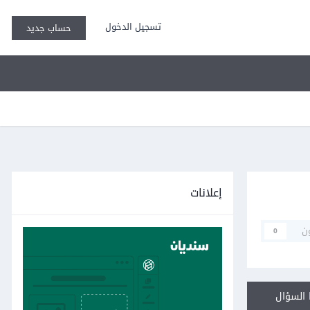
تسجيل الدخول
حساب جديد
إعلانات
ن
0
السؤال