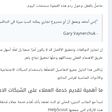
حاصلٌ بالفعل، وحول ردم هذه الفجوة سنتحدّث اليوم.
"إنني أعتقد وبعمقٍ أنّ أيّ مشروعٍ تجاري يمكنه كسبُ ميزة في التناف
- Gary Vaynerchuk
إن تجاوز التوقعات وتحقيق الأفضل قد لا يكون أمرًا صعبًا بل لعلّه أسهل م
طريق الاهتمام الفعلي بمشاكلهم وحلّها تحقيقَ نجاحٍ باهر.
يُناقش هذا الدليل جميع التفاصيل المُتعلّقة باستخدام الشبكات الاجتماعي
والأدوات المناسبة لقياس النتائج.
ما أهمية تقديم خدمة العملاء على الشبكات الاج
لنبدأ مع الجانب السّيّئ؛ فحتّى لو كنتَ تعتقد بأنك تُقدّم خدمة عملاء مُذهلة
هذه الأرقام التي جمعتها HelpScout: