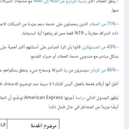
- ينفق العملاء أكثر
بنسبة
تتراوح
من
20%
إلى 40%
مع منتجات الشركات ا
منها.
-
71%
من العملاء
الذين يحصلون على خدمة دعم جيّدة من الشبكات الاجتم
ذات الشركة، مقارنةً بـ 19% فقط ممن لم يتلقوا أيّة استجابة.
-
43%
من المستهلكين
بشكلٍ مباشر مع مندوبي خدمة العملاء أو خبراء المُنتج.
-
86%
من الزبائن
سيُسروّن من ردّ الشركة وسماع شيء يتعلق بشكواهم عبر
أظنّ أنها أرقام مُقنعة بالفعل، أليس كذلك؟ لا سيما عند توضيح الاختلاف 
يُظهر الجدول التالي
دراسة
أجرتها can Express
أيضًا مزيدًا من المخاطر في حال فشل ذلك!