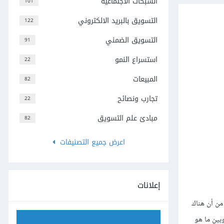
الشبكات الاجتماعية
101
التسويق بالبريد الالكتروني
122
التسويق الضمني
91
استسراع النمو
22
المبيعات
82
تجارب ونصائح
22
مبادئ علم التسويق
82
اعرض جميع التصنيفات
إعلانات
من أن هناك
وبين ما هو