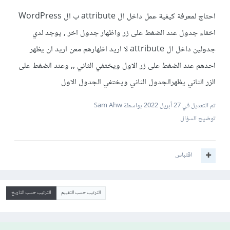
احتاج لمعرفة كيفية عمل داخل ال attribute ب ال WordPress
اخفاء جدول عند الضغط على زر واظهار جدول اخر , يوجد لدي
جدولين داخل ال attribute لا اريد اظهارهم معن اريد ان يظهر
احدهم عند الضغط على زر الاول ويختفي الثاني ,, وعند الضغط على
الزر الثاني يظهرالجدول الثاني ويختفي الجدول الاول
تم التعديل في
27 أبريل 2022
بواسطة Sam Ahw
توضيح السؤال
اقتباس
الترتيب حسب التقييم
الترتيب حسب التاريخ