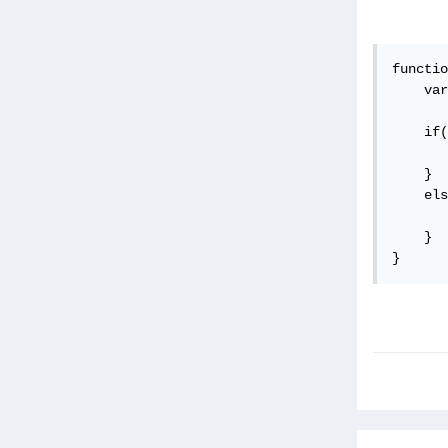
functio
    var
    if(
       
    }

    els
       
    }

}