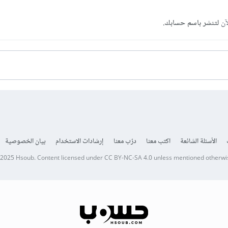
آن
لتنشر باسم حسابك.
الأسئلة الشائعة
اكتب معنا
درّب معنا
إرشادات الاستخدام
بيان الخصوصية
 2025
Hsoub
.
Content licensed under
CC BY-NC-SA 4.0
unless mentioned otherwi