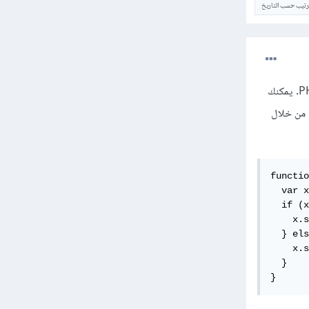
ترتيب حسب التاريخ
أولاً إن إظهار وإخفاء جداول أو عناصر ضمن محتوى صفحة يرتبط بالجافاسكريبت وليس بطرف الخادم أو PHP. يمكنك
ة صفوف css معيّنة أو Id إلى الجداول من خلال
functio
  var x
  if (x
    x.s
  } els
    x.s
  }

}