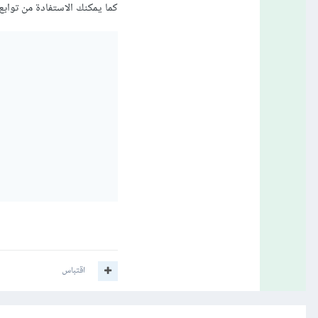
كما يمكنك الاستفادة من توابع add و remove لتبسيط الشيفرة البرمجي
اقتباس