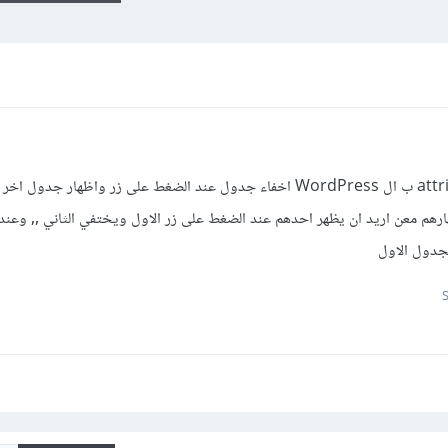
احتاج لمعرفة كيفية عمل داخل ال attribute ب ال WordPress اخفاء جدول عند الضغط على زر واظهار
ل attribute لا اريد اظهارهم معن اريد ان يظهر احدهم عند الضغط على زر الاول ويختفي الثاني ,, 
لجدول الاول