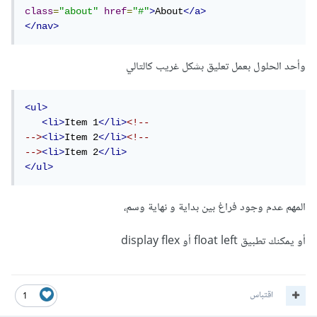
class
=
"about"
href
=
"#"
>
About
</a>
</nav>
وأحد الحلول بعمل تعليق بشكل غريب كالتالي
<ul>
<li>
Item 1
</li>
<!--

-->
<li>
Item 2
</li>
<!--

-->
<li>
Item 2
</li>
</ul>
المهم عدم وجود فراغ بين بداية و نهاية وسم،
أو يمكنك تطبيق float left أو display flex
اقتباس
1