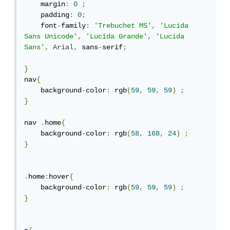
    margin
:
0
;
    padding
:
0
;
    font
-
family
:
'Trebuchet MS'
,
'Lucida 
Sans Unicode'
,
'Lucida Grande'
,
'Lucida 
Sans'
,
Arial
,
 sans
-
serif
;
}
nav
{
    background
-
color
:
 rgb
(
59
,
59
,
59
)
;
}
nav 
.
home
{
    background
-
color
:
 rgb
(
58
,
168
,
24
)
;
}
.
home
:
hover
{
    background
-
color
:
 rgb
(
59
,
59
,
59
)
;
}