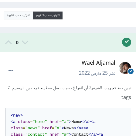
الترتيب حسب التقييم
الترتيب حسب التاريخ
0
Wael Aljamal
نشر
25 مارس 2022
تبين بعد تجريب الشيفرة أن الفراغ بسبب عمل سطر جديد بين الوسوم a
tags
<nav>
<a
class
=
"home"
href
=
"#"
>
Home
</a><a
class
=
"news"
href
=
"#"
>
News
</a><a
class
=
"contact"
href
=
"#"
>
Contact
</a><a