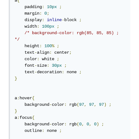
a
{
    padding
:
10px
;
    margin
:
0
;
    display
:
inline
-
block 
;
    width
:
100px
;
/* background-color: rgb(85, 85, 85) ; 
*/
    height
:
100
%
;
    text
-
align
:
 center
;
    color
:
 white 
;
    font
-
size
:
30px
;
    text
-
decoration
:
 none 
;
}
a
:
hover
{
    background
-
color
:
 rgb
(
97
,
97
,
97
)
;
}
a
:
focus
{
    background
-
color
:
 rgb
(
0
,
0
,
0
)
;
    outline
:
 none 
;