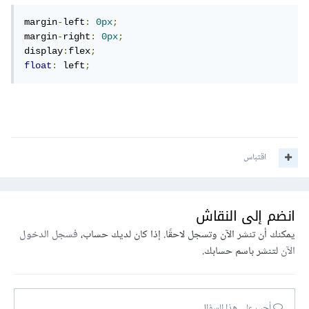
margin
-
left
:
0px
;
margin
-
right
:
0px
;
display
:
flex
;
float
:
 left
;
اقتباس
انضم إلى النقاش
يمكنك أن تنشر الآن وتسجل لاحقًا. إذا كان لديك حساب،
فسجل الدخول
الآن
لتنشر باسم حسابك.
أجب على هذا السؤال...