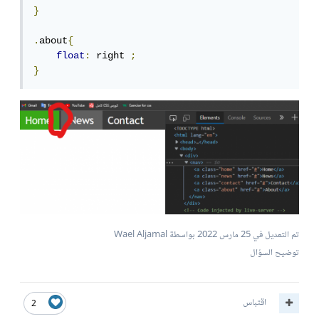
}
.
about
{
float
:
 right 
;
}
تم التعديل في
25 مارس 2022
بواسطة Wael Aljamal
توضيح السؤال
اقتباس
2