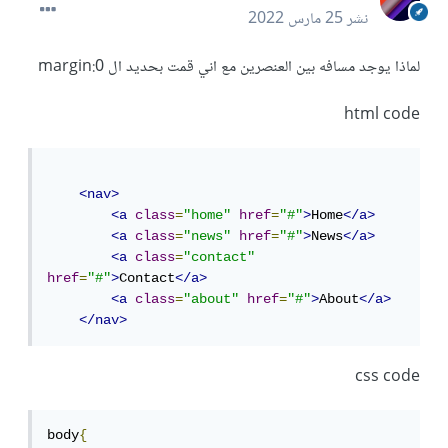
نشر
25 مارس 2022
لماذا يوجد مسافه بين العنصرين مع اني قمت بحديد ال margin:0
html code
<nav>
<a
class
=
"home"
href
=
"#"
>
Home
</a>
<a
class
=
"news"
href
=
"#"
>
News
</a>
<a
class
=
"contact"
href
=
"#"
>
Contact
</a>
<a
class
=
"about"
href
=
"#"
>
About
</a>
</nav>
css code
body
{