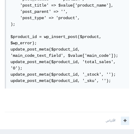
    'post_title' => $value['product_name'], 

    'post_parent' => '', 

    'post_type' => 'product', 

);

$product_id = wp_insert_post($product, 
$wp_error);

update_post_meta($product_id, 
'main_code_text_field', $value['main_code']);

update_post_meta($product_id, 'total_sales', 
'0');

update_post_meta($product_id, '_stock', '');

update_post_meta($product_id, '_sku', '');
اقتباس