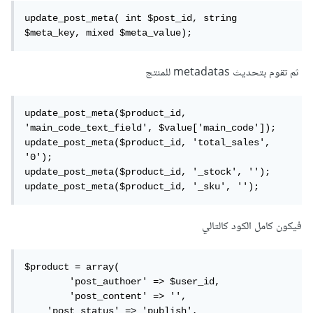
update_post_meta( int $post_id, string 
$meta_key, mixed $meta_value);
ثم تقوم بتحديث metadatas للمنتج
update_post_meta($product_id, 
'main_code_text_field', $value['main_code']);

update_post_meta($product_id, 'total_sales', 
'0');

update_post_meta($product_id, '_stock', '');

update_post_meta($product_id, '_sku', '');
فيكون كامل الكود كالتالي
$product = array(

	'post_authoer' => $user_id,

	'post_content' => '', 

    'post_status' => 'publish', 
