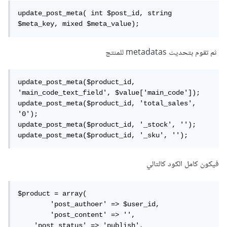
update_post_meta( int $post_id, string 
$meta_key, mixed $meta_value);
ثم تقوم بتحديث metadatas للمنتج
update_post_meta($product_id, 
'main_code_text_field', $value['main_code']);

update_post_meta($product_id, 'total_sales', 
'0');

update_post_meta($product_id, '_stock', '');

update_post_meta($product_id, '_sku', '');
فيكون كامل الكود كالتالي
$product = array(

	'post_authoer' => $user_id,

	'post_content' => '', 

    'post_status' => 'publish', 
