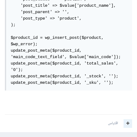
    'post_title' => $value['product_name'], 

    'post_parent' => '', 

    'post_type' => 'product', 

);

$product_id = wp_insert_post($product, 
$wp_error);

update_post_meta($product_id, 
'main_code_text_field', $value['main_code']);

update_post_meta($product_id, 'total_sales', 
'0');

update_post_meta($product_id, '_stock', '');

update_post_meta($product_id, '_sku', '');
اقتباس