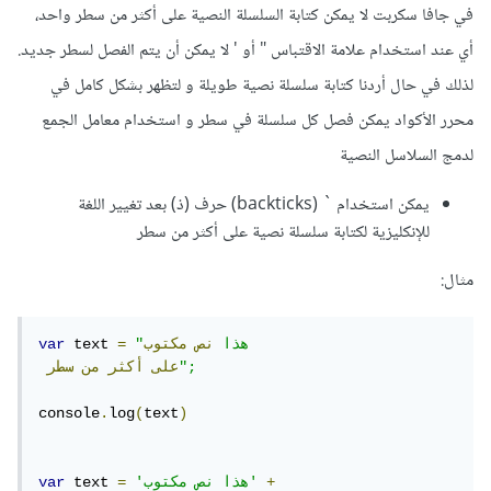
في جافا سكربت لا يمكن كتابة السلسلة النصية على أكثر من سطر واحد،
أي عند استخدام علامة الاقتباس " أو ' لا يمكن أن يتم الفصل لسطر جديد.
لذلك في حال أردنا كتابة سلسلة نصية طويلة و لتظهر بشكل كامل في
محرر الأكواد يمكن فصل كل سلسلة في سطر و استخدام معامل الجمع
لدمج السلاسل النصية
يمكن استخدام ` (backticks) حرف (ذ) بعد تغيير اللغة
للإنكليزية لكتابة سلسلة نصية على أكثر من سطر
مثال:
"هذا
نص
مكتوب
=
 text 
var
";
على
أكثر
من
سطر
console
.
log
(
text
)
+
'هذا نص مكتوب'
=
 text 
var