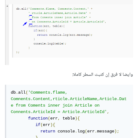
وايضا لا فرق إن كتبت السطر كاملا:
db
.
all
(
'Comments.flame, 
Comnents.Content,rticle.ArticleName,Article.Dat
e from Coments inner join Article on 
Connents.ArticleId = Article.ArticleId'
,
function
(
err
,
 teble
){
if
(
err
){
return
 console
.
log
(
err
.
message
);
}