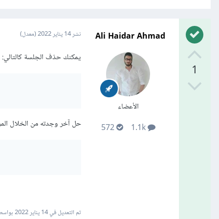
Ali Haidar Ahmad
نشر
14 يناير 2022
(معدل)
يمكنك حذف الجلسة كالتالي:
1
الأعضاء
حل آخر وجدته من الخلال المرور على session واستدعاء الدالة () session.pop على ك
572
1.1k
تم التعديل في
14 يناير 2022
بواسطة idar Ahmad