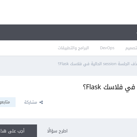
تصميم
DevOps
البرامج والتطبيقات
sess الحالية في فلاسك Flask؟
متابعو
مشاركة
اطرح سؤالًا
أجب على هذا 