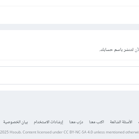
آن
لتنشر باسم حسابك.
الأسئلة الشائعة
اكتب معنا
درّب معنا
إرشادات الاستخدام
بيان الخصوصية
 2025
Hsoub
.
Content licensed under
CC BY-NC-SA 4.0
unless mentioned otherwi