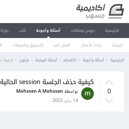
الرئيسية
دروس ومقالات
أسئلة وأجوبة
كتب
دورات
البرمجة
ريادة الأعمال
العمل الحر
التسويق والمبيعات
ال
الرئيسية
أسئلة وأجوبة
الأقسام
أسئلة البرمجة
بايثون
كيفية حذف الجلسة ion
كيفية حذف الجلسة session الحالية في فلاسك Flask؟
0
بواسطة Mohssen A Mohssen
14 يناير 2022