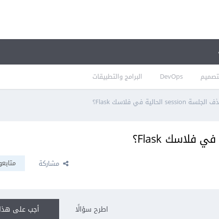
تصميم
DevOps
البرامج والتطبيقات
sess الحالية في فلاسك Flask؟
متابعو
مشاركة
اطرح سؤالًا
أجب على هذا 