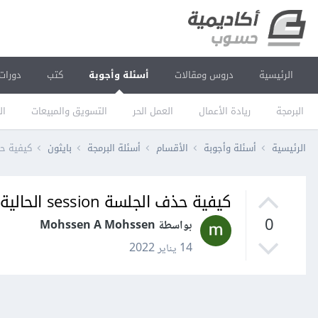
الرئيسية
دروس ومقالات
أسئلة وأجوبة
كتب
دورات
البرمجة
ريادة الأعمال
العمل الحر
التسويق والمبيعات
ال
الرئيسية
أسئلة وأجوبة
الأقسام
أسئلة البرمجة
بايثون
كيفية حذف الجلسة ion
كيفية حذف الجلسة session الحالية في فلاسك Flask؟
0
بواسطة Mohssen A Mohssen
14 يناير 2022