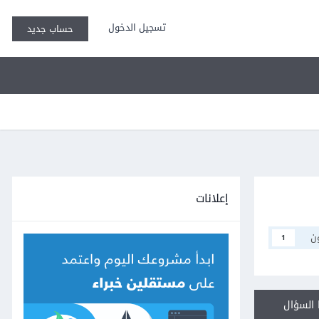
تسجيل الدخول
حساب جديد
إعلانات
ن
1
السؤال