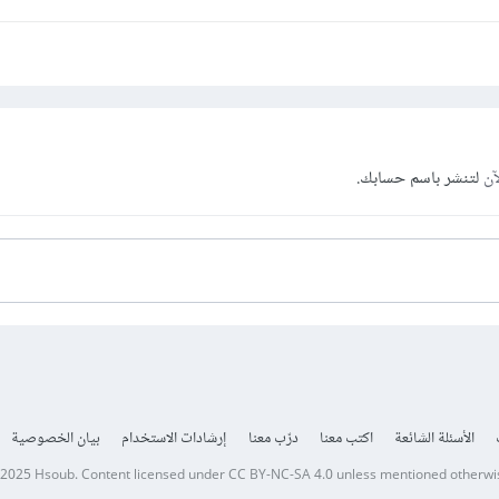
آن
لتنشر باسم حسابك.
الأسئلة الشائعة
اكتب معنا
درّب معنا
إرشادات الاستخدام
بيان الخصوصية
 2025
Hsoub
.
Content licensed under
CC BY-NC-SA 4.0
unless mentioned otherwi