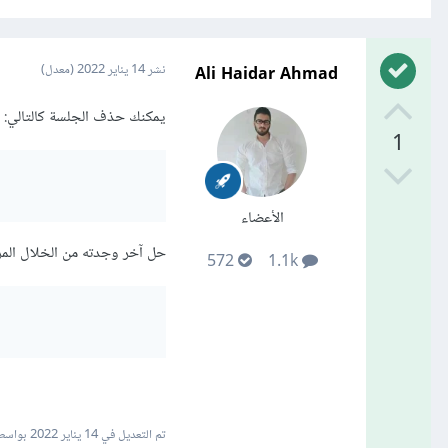
Ali Haidar Ahmad
نشر
14 يناير 2022
(معدل)
يمكنك حذف الجلسة كالتالي:
1
الأعضاء
حل آخر وجدته من الخلال المرور على session واستدعاء الدالة () session.pop على ك
572
1.1k
تم التعديل في
14 يناير 2022
بواسطة idar Ahmad