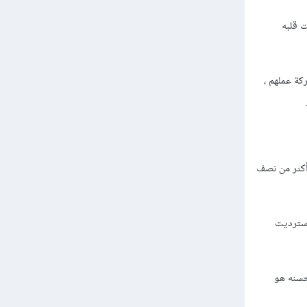
ت قلبه
كة عملهم ،
 أكثر من نصف
استرديت
حسنه هو