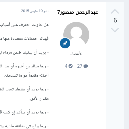
عبدالرحمن منصور7
نشر
10 مارس 2015
6
هل حاولت التعرف على أسباب ع
فهناك احتمالات متعددة منها مثل
- يريد أن يبقيك ضمن مرماه لي
الأعضاء
- ربما هناك من أخبره أن هذا ا
4
27
أخذته مقدماً هو ما تستحقه.
- ربما يريد أن يضعك تحت الضغط
مقدار الأذى.
- ربما يريد أن يتأكد إن كنت 
- ربما وقع في ضائقة مادية وت