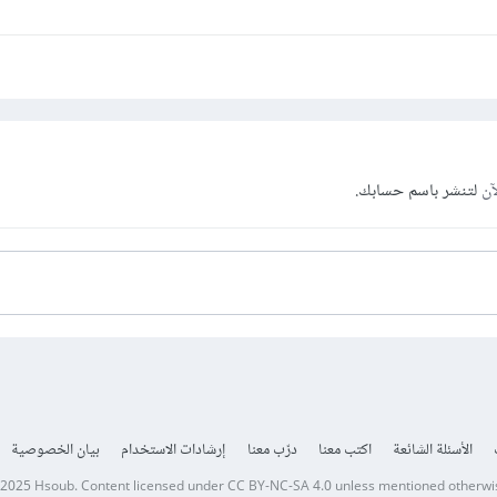
آن
لتنشر باسم حسابك.
الأسئلة الشائعة
اكتب معنا
درّب معنا
إرشادات الاستخدام
بيان الخصوصية
 2025
Hsoub
.
Content licensed under
CC BY-NC-SA 4.0
unless mentioned otherwi