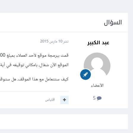
السؤال
عبد الكبير
نشر
10 مارس 2015
قمت ببرمجة موقع لأحد العملاء بمبلغ 300$، دفع 100$ كمقدم لكن بعد الإنتهاء من العمل كليا فوجئت بعدم رغبته في دفع الباقي.
الموقع الآن شغال، بامكاني توقيفه في أية
كيف ستتعامل مع هذا الموقف، هل ستوقف
الأعضاء
5
اقتباس