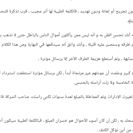
دون تجريح أو إهانة ودون تهديد ، فالكلمة الطيبة لها أثر عجيب ، فرب تذكرة فتح
لغ.
ه أنك تحسن الظن به و أنه ليس ممن يأكلون أموال الناس بالباطل حتى لا تذهب بر
 ظرفه وستصبر عليه قليلا ، وأنك واثق أنه سيدفعها في النهاية ومن هذا الكلام .
هة ، ولم أستطع هزيمة الطرف الآخر إلا برسائل مؤثرة ،
غ كبير وعلمت أن عودتهم غير مرتجاة أبداً ، لكن برسائل مؤثرة استطعت استرداد
ة الخامسة ولا زلت أراسله بالحسنى.
وتغيرت الإدارات وتم المماطلة بالمبلغ لعدة سنوات لكني راسلت صاحب الشركة ف
ك به ، لكن إن كان أسوء الأحوال هو خسران المبلغ ، فبالكلمة الطيبة سيكون أ
 من أين تؤكل الكتف .