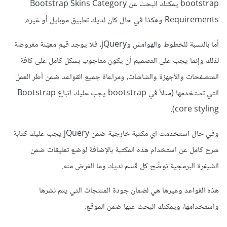
bootstrap يمكنك البحث عن Bootstrap Skins Category
Requirements وهكذا في حال كان لديك تطبيق موبايل أو غيره.
أما بالنسبة للخطوط والهوامش وjQuery، فلا يوجد قيم معيّنة مفروضة
لذلك وإنما يجب على التصميم أن يكون متاجوب بشكل كامل على كافة
المتصفحات والأجهزة والشاشات، ومراعاة جميع القواعد ضمن أطر العمل
التي تستخدمها (مثلاً في bootstrap يجب عليك اتباع Bootstrap
core styling).
وفي حال استخدمت أي مكتبة خارجية ضمن jQuery يجب عليك كتابة
شرح كامل عن استخدام هذه المكتبة بالإضافة لوضع تعليقات ضمن
الشيفرة البرمجية توضّح كل قسم لديك وما الغرض منه.
هذه القواعد وغيرها هي لضمان جودة المنتجات التي يتم نشرها
واستخدامها، ويمكنك البحث عنها ضمن الموقع.