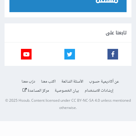
تابعنا على
عن أكاديمية حسوب
الأسئلة الشائعة
اكتب معنا
درّب معنا
إرشادات الاستخدام
بيان الخصوصية
مركز المساعدة
© 2025
Hsoub
.
Content licensed under
CC BY-NC-SA 4.0
unless mentioned
otherwise.