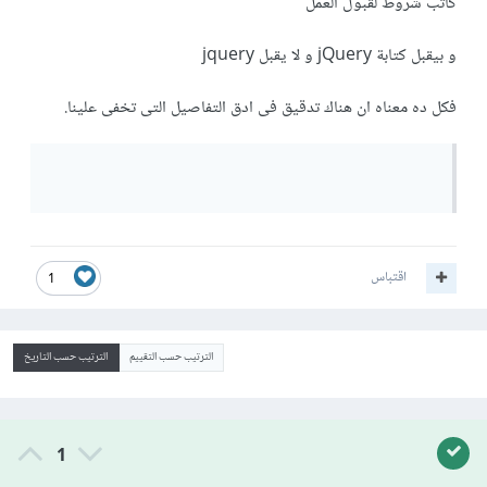
كاتب شروط لقبول العمل
و بيقبل كتابة jQuery و لا يقبل jquery
فكل ده معناه ان هناك تدقيق فى ادق التفاصيل التى تخفى علينا.
اقتباس
1
الترتيب حسب التقييم
الترتيب حسب التاريخ
1