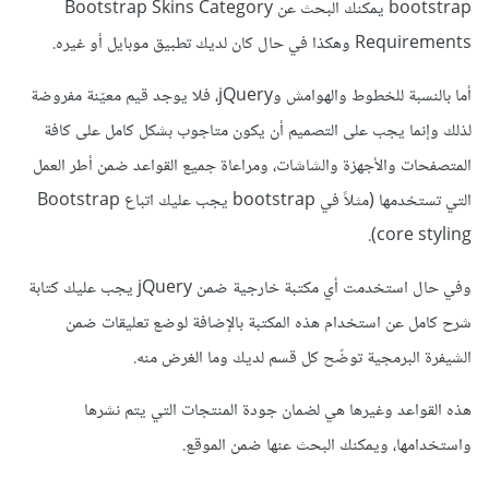
bootstrap يمكنك البحث عن Bootstrap Skins Category
Requirements وهكذا في حال كان لديك تطبيق موبايل أو غيره.
أما بالنسبة للخطوط والهوامش وjQuery، فلا يوجد قيم معيّنة مفروضة
لذلك وإنما يجب على التصميم أن يكون متاجوب بشكل كامل على كافة
المتصفحات والأجهزة والشاشات، ومراعاة جميع القواعد ضمن أطر العمل
التي تستخدمها (مثلاً في bootstrap يجب عليك اتباع Bootstrap
core styling).
وفي حال استخدمت أي مكتبة خارجية ضمن jQuery يجب عليك كتابة
شرح كامل عن استخدام هذه المكتبة بالإضافة لوضع تعليقات ضمن
الشيفرة البرمجية توضّح كل قسم لديك وما الغرض منه.
هذه القواعد وغيرها هي لضمان جودة المنتجات التي يتم نشرها
واستخدامها، ويمكنك البحث عنها ضمن الموقع.