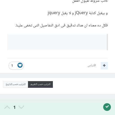
كاتب شروط لقبول العمل
و بيقبل كتابة jQuery و لا يقبل jquery
فكل ده معناه ان هناك تدقيق فى ادق التفاصيل التى تخفى علينا.
اقتباس
1
الترتيب حسب التقييم
الترتيب حسب التاريخ
1