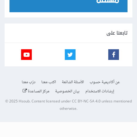
تابعنا على
عن أكاديمية حسوب
الأسئلة الشائعة
اكتب معنا
درّب معنا
إرشادات الاستخدام
بيان الخصوصية
مركز المساعدة
© 2025
Hsoub
.
Content licensed under
CC BY-NC-SA 4.0
unless mentioned
otherwise.