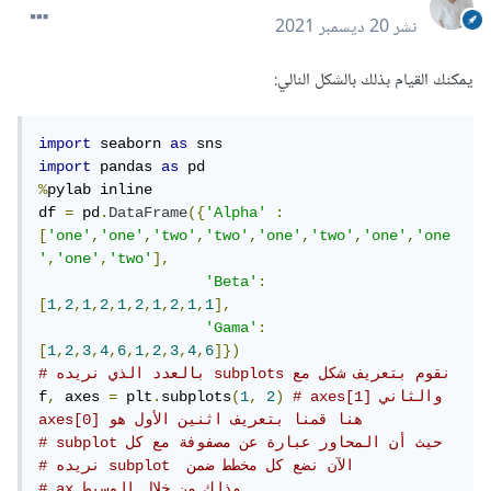
نشر
20 ديسمبر 2021
يمكنك القيام بذلك بالشكل النالي:
import
 seaborn 
as
import
 pandas 
as
%
pylab inline

df 
=
 pd
.
DataFrame
({
'Alpha'
:
[
'one'
,
'one'
,
'two'
,
'two'
,
'one'
,
'two'
,
'one'
,
'one
'
,
'one'
,
'two'
],
'Beta'
:
[
1
,
2
,
1
,
2
,
1
,
2
,
1
,
2
,
1
,
1
],
'Gama'
:
[
1
,
2
,
3
,
4
,
6
,
1
,
2
,
3
,
4
,
6
]})
# بالعدد الذي نريده subplots نقوم بتعريف شكل مع 
# axes[1] والثاني 
)
2
,
1
(
subplots
.
 plt
=
 axes 
,
f
axes[0] هنا قمنا بتعريف اثنين الأول هو 
# subplot حيث أن المحاور عبارة عن مصفوفة مع كل 
# نريده subplot  الآن نضع كل مخطط ضمن
# ax وذلك من خلال الوسيط 