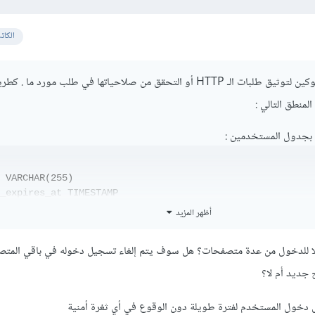
الكات
في العادة يتم إستعمال التوكين لتوثيق طلبات الـ HTTP أو التحقق من صلاحياتها في طلب مورد ما
المنطق التالي :
ن بجدول المستخدمين :
 VARCHAR(255)

_expires_at TIMESTAMP
أظهر المزيد
حيث أن تخزين السلسلة النصية اللتي يتم توليدها في العمود token ، في حين أن العمود
الرمز .
ا للدخول من عدة متصفحات؟ هل سوف يتم إلغاء تسجيل دخوله في باقي المت
 تسجيل الدخول يتم إستقبال طلب العميل من الخادم . سيتم أولا التحقق من بي
 توليد سلسلة نصية .
ديد أم لا؟
سيتم تخزين هاته السلسلة النصية في عمود token الخاص بهذا العضو المستهدف ، كما س
ديد .
ل دخول المستخدم لفترة طويلة دون الوقوع في أي ثغرة أمنية