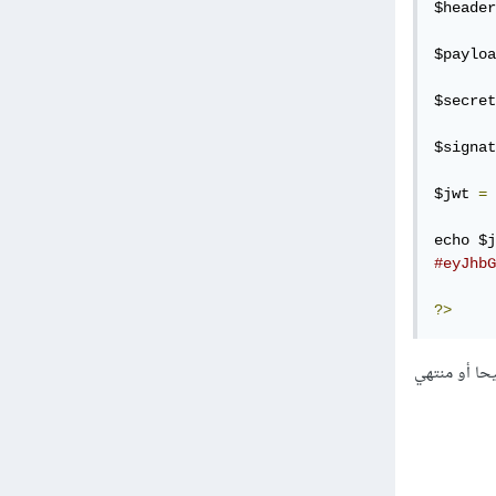
$header
$payloa
$secret
$signat
$jwt 
=
echo $j
#eyJhbG
?>
مز ان كان صحيحا أو منتهي