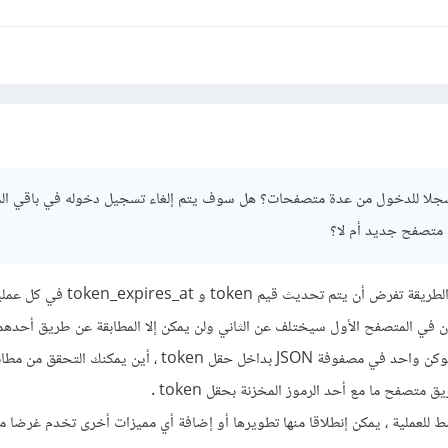
دة هذا الـ token في رد إلى العميل .
يقوم العميل بإستقبال رد الخادم وتخزين هذا الـ
الإرتباط Cookies .
لتخزين المحلي و إرساله مع الطلب .
يقوم الخادم بالتحقق من وجود token مماثل مخزن وغير منتهي الصلاحية . يكون ذلك عن طر
ة التي يرسلها المستخدم بجدول المستخدمين ، وبمقارنة تاريخ إرسال الطلب بت
ين .
ك توثيق الطلب ومصادقته ، أو رفض الطلب وإعلام المستخدم بإنتهاء صلاحية ر
سجلا للدخول من عدة متصفحات؟ هل سوف يتم إلغاء تسجيل دخوله في باقي ا
الدخول مثلا .
تصفح جديد أم لا؟
مبدئيا لن يمكن ذلك ، لأن هاته الطريقة تفرض أن يتم تحديث 
ن في المتصفح الأول سيختلف عن الثاني ولن يمكن إلا المطابقة عن طريق أحدهما
كفكرة يمكنك تخزين أكثر من توكن واحد في مصفوفة JSON بداخل حقل token ، أين يمك
تصفح ما مع أحد الرموز المخزنة بحقل token .
سط للعملية ، يمكن إنطلاقا منها تطويرها أو إضافة أي مميزات أخرى تخدم غرضا م