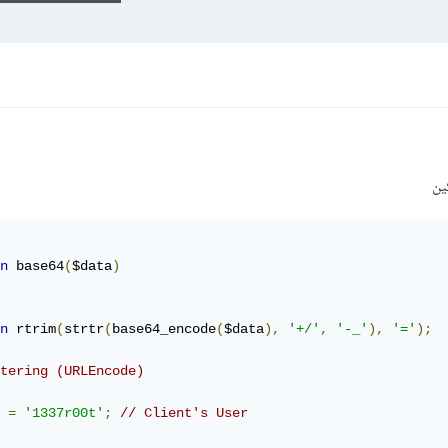
كين
n
 base64
(
$data
)
n
 rtrim
(
strtr
(
base64_encode
(
$data
),
'+/'
,
'-_'
),
'='
);
tering (URLEncode)
 
=
'1337r00t'
;
// Client's User