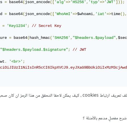
s 
=
 base64
(
json_encode
([
'alg'
=>
'HS256'
,
'typ'
=>
'JWT'
]));
d 
=
 base64
(
json_encode
([
'WhoAmI'
=>
$whoami
,
'iat'
=>
time
(),
 
=
'Key1234'
;
// Secret Key
ure 
=
 base64
(
hash_hmac
(
'SHA256'
,
"$headers.$payload"
,
$sec
"$headers.$payload.$signature"
;
// JWT
wt
.
'<br>'
;
ciOiJIUzI1NiIsInR5cCI6IkpXVCJ9.eyJXaG9BbUkiOiIxMzM3cjAwd
بفرض أني قمت بنخزين الرمز الناتج في ملف تعريف ارتباط cookies ، كيف يمكن لاحقا التحقق من هذا الر
شرح مفصلٍ مدعم بالأمثلة ؟