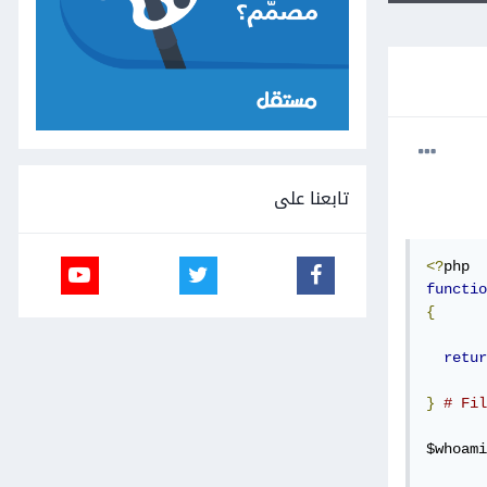
تابعنا على
<?
functio
{
retur
}
# Fil
$whoami