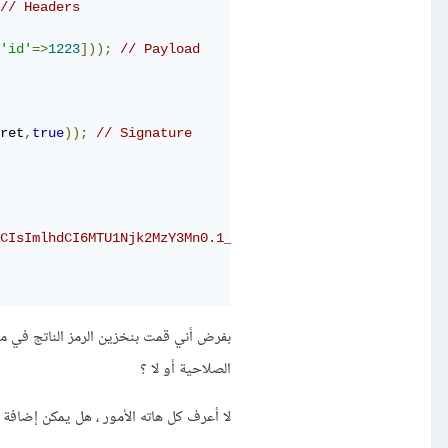
// Headers
'id'
=>
1223
]));
// Payload
ret
,
true
));
// Signature
CIsImlhdCI6MTU1Njk2MzY3Mn0.1_gqGBADyt1MfF59xG8PTbg49vM0X
الصلاحية أو لا ؟
لا أعرف كل هاته الأمور ، هل يمكن إضافة 