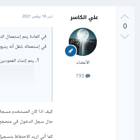
علي الكاسر
نشر
16 نوفمبر 2021
0
في إستعماله ،لنقل أنه يتبع 
يتم إنشاء العمودي
الأعضاء
193
token_expires_at سيحمل تاريخ إنتهاء صلاحية هذا 
كيف اذا كان المستخدم مسجل
عند طلب المصادقة و
المستخدم ، ثم سيتم
حال سجل الدخول في متصفح ج
token_expires_at وإرفاق تاريخ ج
كما أني اريد الاحتفاظ بتسجي