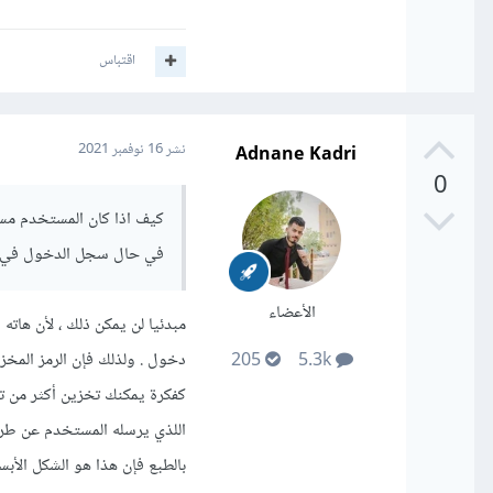
يقوم الخادم بمصادقة الطلب وإعا
اقتباس
أو عن طريق ملفات تعريف 
في الطلبات القادمة سيتم قراءة الـ token من ا
Adnane Kadri
نشر
16 نوفمبر 2021
وجود السلسلة النصي
0
إنتهاء صلاحية التوك
سيمكن بناءا على ذل
كيف اذا كان المستخدم م
وطلب إعادة تسجيل 
في حال سجل الدخول في م
الأعضاء
دخول . ولذلك فإن الرمز المخز
205
5.3k
اللذي يرسله المستخدم عن طريق م
بالطبع فإن هذا هو الشكل الأب