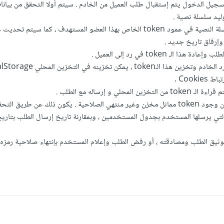
جيل الدخول يتم إستقبال طلب العميل من الخادم . سيتم أولا التحقق من بيانا
ليد سلسلة نصية .
سيتم تخزين هاته السلسلة النصية في عمود token الخاص بهذا العضو المستهدف ، كما سيتم تح
ا الـ token في رد إلى العميل .
Cook .
لمحلي و إرساله مع الطلب .
يقوم الخادم بالتحقق من وجود token مماثل مخزن وغير منتهي الصلاحية . يكون ذلك عن طريق ال
لتي يرسلها المستخدم بجدول المستخدمين ، وبمقارنة تاريخ إرسال الطلب بتاريخ 
وثيق الطلب ومصادقته ، أو رفض الطلب وإعلام المستخدم بإنتهاء صلاحية رمزه