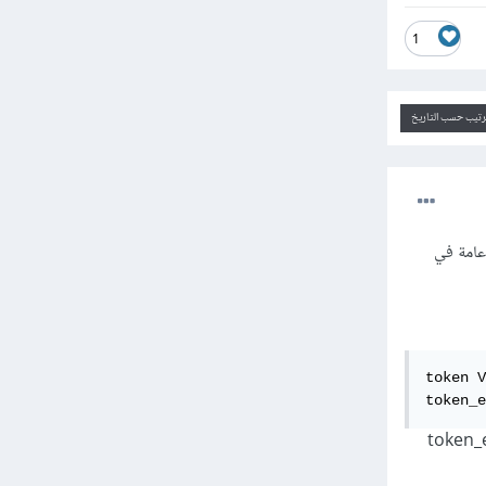
1
ترتيب حسب التاريخ
كطريقة عامة في
token V
token_e
token ، في حين أن العمود token_expires_at