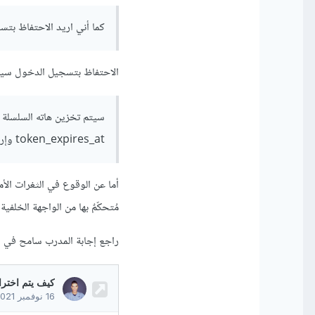
كما أني اريد الاحتفاظ بت
الاحتفاظ بتسجيل الدخول سيفرض
token_expires_at وإرفاق تاريخ جديد .
أما عن الوقوع في الثغرات الأم
مُتحكّمٌ بها من الواجهة الخلفية 
راجع إجابة المدرب سامح في س