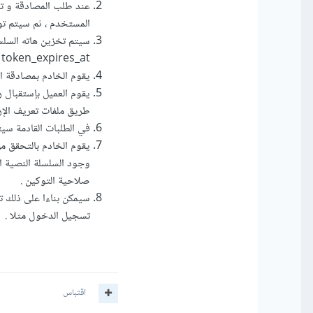
عند طلب المصادقة و تس
المستخدم ، ثم سيتم تو
token_expires_at وإرفاق تاريخ جديد .
يقوم الخادم بمصادقة الطلب وإعادة هذ
طريق ملفات تعريف الإرتباط ies
في الطلبات القادمة سيتم قراءة الـ token من التخزين ا
وجود السلسلة النصية ا
صلاحية التوكين .
سيمكن بناءا على ذلك ت
تسجيل الدخول مثلا .
اقتباس