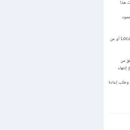
ت هذا
ديث عمود
يقوم العميل بإستقبال رد الخادم وتخزين هذا الـtoken ، يمكن تخزينه في التخزين المحلي LocalStorage أو عن
تحقق من
إنتهاء
 وطلب إعادة