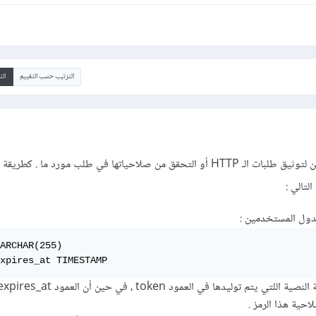
الترتيب حسب التقييم
ال
في العادة يتم إستعمال التوكين لتوثيق طلبات الـ HTTP أو التحقق من صلاحياتها في طلب مورد ما . 
التالي :
جدول المستخدمين :
ARCHAR(255)

xpires_at TIMESTAMP
حيث أن تخزين السلسلة النصية اللتي يتم توليدها في العمود 
احية هذا الرمز .