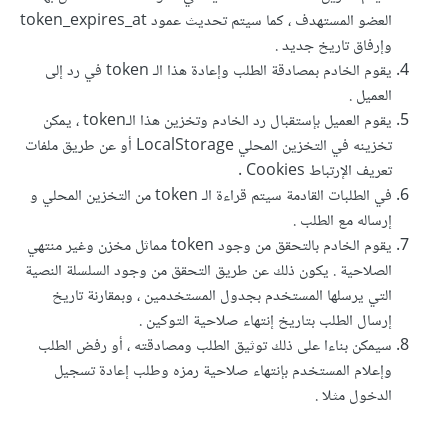
العضو المستهدف ، كما سيتم تحديث عمود token_expires_at
وإرفاق تاريخ جديد .
يقوم الخادم بمصادقة الطلب وإعادة هذا الـ token في رد إلى
العميل .
يقوم العميل بإستقبال رد الخادم وتخزين هذا الـtoken ، يمكن
تخزينه في التخزين المحلي LocalStorage أو عن طريق ملفات
تعريف الإرتباط Cookies .
في الطلبات القادمة سيتم قراءة الـ token من التخزين المحلي و
إرساله مع الطلب .
يقوم الخادم بالتحقق من وجود token مماثل مخزن وغير منتهي
الصلاحية . يكون ذلك عن طريق التحقق من وجود السلسلة النصية
التي يرسلها المستخدم بجدول المستخدمين ، وبمقارنة تاريخ
إرسال الطلب بتاريخ إنتهاء صلاحية التوكين .
سيمكن بناءا على ذلك توثيق الطلب ومصادقته ، أو رفض الطلب
وإعلام المستخدم بإنتهاء صلاحية رمزه وطلب إعادة تسجيل
الدخول مثلا .