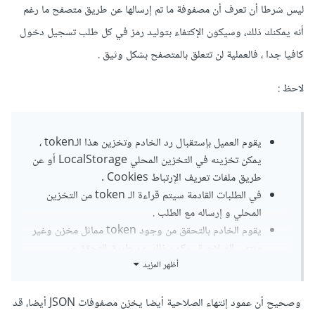
ليس شرطا أن تعرف أن مصفوفة ما تم إرسالها عن طريق متصفح ما رغم
أنه يمكنك ذلك، وسيكون الإكتفاء بتوليد رمز في كل طلب تسجيل دخول
كافيا جدا ، فالعملية لن تتعلق بالمتصفح بشكل وثيق .
لاحظ :
يقوم العميل بإستقبال رد الخادم وتخزين هذا الـtoken ،
يمكن تخزينه في التخزين المحلي LocalStorage أو عن
طريق ملفات تعريف الإرتباط Cookies .
في الطلبات القادمة سيتم قراءة الـ token من التخزين
المحلي و إرساله مع الطلب .
يقوم الخادم بالتحقق من وجود token مماثل مخزن وغير
منتهي الصلاحية . يكون ذلك عن طريق التحقق من
وجود السلسلة النصية التي يرسلها المستخدم بجدول
أظهر المزيد
المستخدمين ، وبمقارنة تاريخ إرسال الطلب بتاريخ إنتهاء
صلاحية التوكين .
وصحيح أن عمود إنتهاء الصلاحية أيضا يخزن مصفوفات JSON أيضا، قد