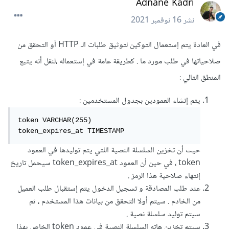
Adnane Kadri
نشر
16 نوفمبر 2021
في العادة يتم إستعمال التوكين لتوثيق طلبات الـ HTTP أو التحقق من
صلاحياتها في طلب مورد ما . كطريقة عامة في إستعماله ،لنقل أنه يتبع
المنطق التالي :
يتم إنشاء العمودين بجدول المستخدمين :
token VARCHAR(255)

token_expires_at TIMESTAMP
حيث أن تخزين السلسلة النصية اللتي يتم توليدها في العمود
token ، في حين أن العمود token_expires_at سيحمل تاريخ
إنتهاء صلاحية هذا الرمز .
عند طلب المصادقة و تسجيل الدخول يتم إستقبال طلب العميل
من الخادم . سيتم أولا التحقق من بيانات هذا المستخدم ، ثم
سيتم توليد سلسلة نصية .
سيتم تخزين هاته السلسلة النصية في عمود token الخاص بهذا