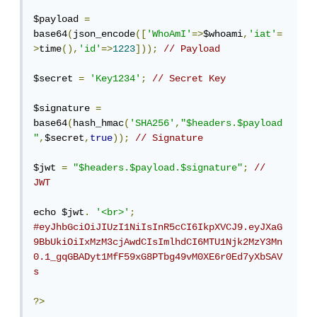
$payload 
=
base64
(
json_encode
([
'WhoAmI'
=>
$whoami
,
'iat'
=
>
time
(),
'id'
=>
1223
]));
// Payload
$secret 
=
'Key1234'
;
// Secret Key
$signature 
=
base64
(
hash_hmac
(
'SHA256'
,
"$headers.$payload
"
,
$secret
,
true
));
// Signature
$jwt 
=
"$headers.$payload.$signature"
;
// 
JWT
echo $jwt
.
'<br>'
;
#eyJhbGciOiJIUzI1NiIsInR5cCI6IkpXVCJ9.eyJXaG
9BbUkiOiIxMzM3cjAwdCIsImlhdCI6MTU1Njk2MzY3Mn
0.1_gqGBADyt1MfF59xG8PTbg49vM0XE6r0Ed7yXbSAV
s
?>