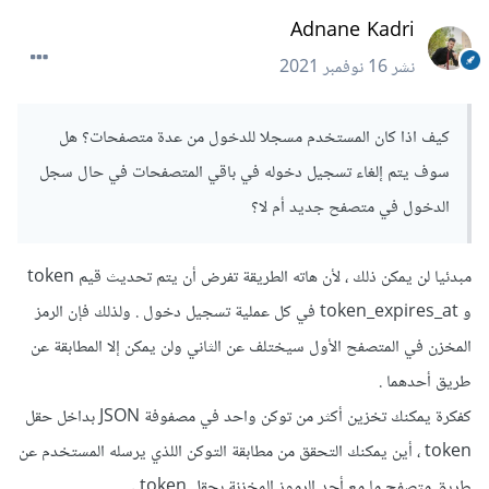
المحلي و إرساله مع الطلب .
Adnane Kadri
يقوم الخادم بالتحقق من وجود token مماثل مخزن وغير
نشر
16 نوفمبر 2021
منتهي الصلاحية . يكون ذلك عن طريق التحقق من
وجود السلسلة النصية التي يرسلها المستخدم بجدول
المستخدمين ، وبمقارنة تاريخ إرسال الطلب بتاريخ إنتهاء
كيف اذا كان المستخدم مسجلا للدخول من عدة متصفحات؟ هل
صلاحية التوكين .
سوف يتم إلغاء تسجيل دخوله في باقي المتصفحات في حال سجل
سيمكن بناءا على ذلك توثيق الطلب ومصادقته ، أو رفض
الدخول في متصفح جديد أم لا؟
الطلب وإعلام المستخدم بإنتهاء صلاحية رمزه وطلب إعادة
تسجيل الدخول مثلا .
مبدئيا لن يمكن ذلك ، لأن هاته الطريقة تفرض أن يتم تحديث قيم token
و token_expires_at في كل عملية تسجيل دخول . ولذلك فإن الرمز
المخزن في المتصفح الأول سيختلف عن الثاني ولن يمكن إلا المطابقة عن
طريق أحدهما .
كفكرة يمكنك تخزين أكثر من توكن واحد في مصفوفة JSON بداخل حقل
token ، أين يمكنك التحقق من مطابقة التوكن اللذي يرسله المستخدم عن
طريق متصفح ما مع أحد الرموز المخزنة بحقل token .