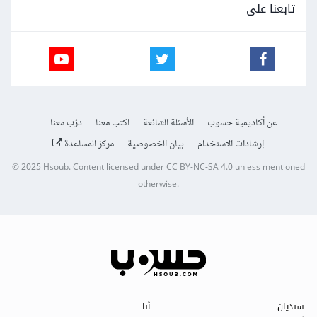
تابعنا على
عن أكاديمية حسوب
الأسئلة الشائعة
اكتب معنا
درّب معنا
إرشادات الاستخدام
بيان الخصوصية
مركز المساعدة
© 2025
Hsoub
.
Content licensed under
CC BY-NC-SA 4.0
unless mentioned
otherwise.