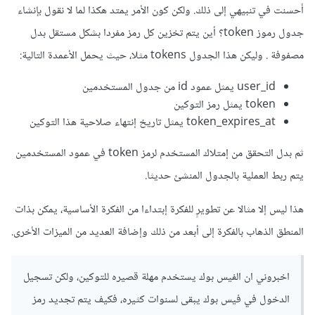
أحسنت في تنبيهي إلى ذلك. ولكن كون الأمر يمتد هكذا لما لا نقول بإنشاء
جدول رموز token؟ أين يتم تخزين كل رمز مفردا بشكل مستقل بدل
مصفوفة . وليكن هذا الجدول tokens مثلا، حيث يحمل الأعمدة التالية:
user_id يمثل عمود id من جدول المستخدمين
token يمثل رمز التوكين
token_expires_at يمثل تاريخ إنتهاء صلاحية هذا التوكين
ثم بدل التحقق من إمتلاك المستخدم لرمز token في عمود المستخدمين
يتم ربط العملية بالجدول المنشئ حديثا.
هذا ليس إلا مثالا عن تطويرٍ للفكرة إبتداءا من الفكرة الأساسية، يمكن بذات
المنطق الذهاب بالفكرة إلى أبعد من ذلك وإضافة العديد من الميزات الأخرى.
اخبروني ان الفيس بوك يستخدم مهلة قصيره للتوكين، ولكن تسجيل
الدخول في فيس بوك يبقى لسنوات كثيره، فكيف يتم تجديد رمز