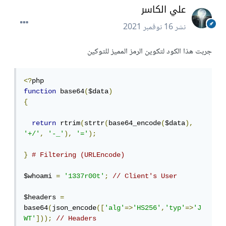
علي الكاسر
نشر
16 نوفمبر 2021
جربت هذا الكود لتكوين الرمز المميز للتوكين
<?
function
 base64
(
$data
)
{
return
 rtrim
(
strtr
(
base64_encode
(
$data
),
'+/'
,
'-_'
),
'='
);
}
# Filtering (URLEncode)
$whoami 
=
'1337r00t'
;
// Client's User
$headers 
=
base64
(
json_encode
([
'alg'
=>
'HS256'
,
'typ'
=>
'J
WT'
]));
// Headers