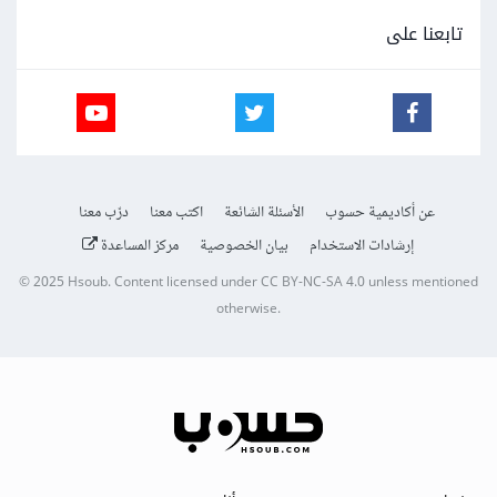
تابعنا على
عن أكاديمية حسوب
الأسئلة الشائعة
اكتب معنا
درّب معنا
إرشادات الاستخدام
بيان الخصوصية
مركز المساعدة
© 2025
Hsoub
.
Content licensed under
CC BY-NC-SA 4.0
unless mentioned
otherwise.