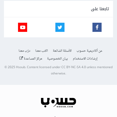
تابعنا على
عن أكاديمية حسوب
الأسئلة الشائعة
اكتب معنا
درّب معنا
إرشادات الاستخدام
بيان الخصوصية
مركز المساعدة
© 2025
Hsoub
.
Content licensed under
CC BY-NC-SA 4.0
unless mentioned
otherwise.