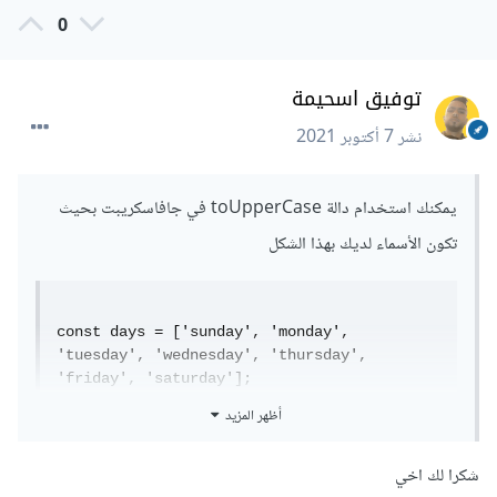
0
توفيق اسحيمة
نشر
7 أكتوبر 2021
يمكنك استخدام دالة toUpperCase في جافاسكريبت بحيث
تكون الأسماء لديك بهذا الشكل
const days = ['sunday', 'monday', 
'tuesday', 'wednesday', 'thursday', 
'friday', 'saturday'];
أظهر المزيد
ثم يمكنك إنشاء for loop بهذا الشكل , ليتم تحويل جميع الكلمات
إلى UpperCase عن طريق الدالة toUpperCase
شكرا لك اخي