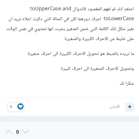
اعتقد انك لم تفهم المقصود فالدوال toUpperCase and
for ( let i = 0; i < days.length; i++ ) {

toLowerCase اعرف دورهما لكن في الحالة التي دكرت اعلاه نريد ان
  days[i] = days[i].toUpperCase();

  console.log(days[i]);

نغير شكل تلك الكلمة التي ضمن المتغير بحيت انها تحتوي في نفس الوقت
}
على خليط من الاحرف الكبيرة والصغيرة
فيكون كامل الكود كالتالي
ما نريده بالضبط هو تحويل الاحرف الكبيرة الى احرف صغيرة
وتحويل الاحرف الصغيرة الى احرف كبيرة
const days = ['sunday', 'monday', 
'tuesday', 'wednesday', 'thursday', 
شكرا لك
'friday', 'saturday'];

for ( let i = 0; i < days.length; i++ ) {

  days[i] = days[i].toUpperCase();

  console.log(days[i]);

اقتباس
1
}
0