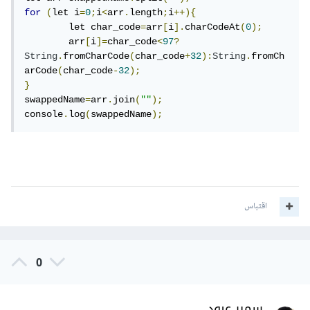
for
(
let i
=
0
;
i
<
arr
.
length
;
i
++){
  	let char_code
=
arr
[
i
].
charCodeAt
(
0
);
	arr
[
i
]=
char_code
<
97
?
String
.
fromCharCode
(
char_code
+
32
):
String
.
fromCh
arCode
(
char_code
-
32
);
}
swappedName
=
arr
.
join
(
""
);
console
.
log
(
swappedName
);
اقتباس
0
سمير عبود