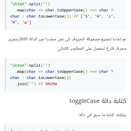
"shImA"
.
split
(
''
)
.
map
(
char
=>
char
.
toUpperCase
()
===
char
?
char
:
char
.
toLowerCase
())
// ['S', 'H', 'i', 
'M', 'a']
ثم إعادة تجميع مصفوفة الحروف إلى نص مجددا عبر الدالة join بتمرير
محرف فارغ لتحصل على المطلوب كالتالي:
"shImA"
.
split
(
''
)
.
map
(
char
=>
char
.
toUpperCase
()
===
char
?
char
:
char
.
toLowerCase
())
.
join
(
''
)
// SHiMa
كتابة دالة toggleCase
يمكنك كتابة ما سبق في دالة: