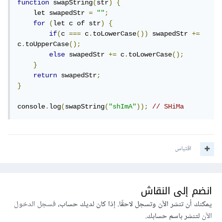
function
 swapString
(
str
)
{
    let swapedStr 
=
""
;
for
(
let c of str
)
{
if
(
c 
===
 c
.
toLowerCase
())
 swapedStr 
+=
c
.
toUpperCase
();
else
 swapedStr 
+=
 c
.
toLowerCase
();
}
return
 swapedStr
;
}
console
.
log
(
swapString
(
"shImA"
));
// SHiMa
اقتباس
انضم إلى النقاش
يمكنك أن تنشر الآن وتسجل لاحقًا. إذا كان لديك حساب،
فسجل الدخول
الآن
لتنشر باسم حسابك.