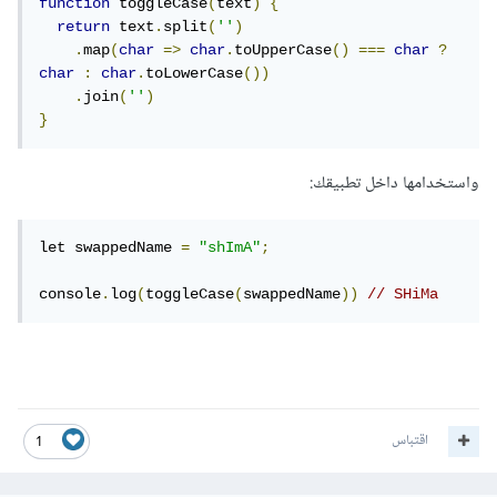
function
 toggleCase
(
text
)
{
return
 text
.
split
(
''
)
.
map
(
char
=>
char
.
toUpperCase
()
===
char
?
char
:
char
.
toLowerCase
())
.
join
(
''
)
}
واستخدامها داخل تطبيقك:
let swappedName 
=
"shImA"
;
console
.
log
(
toggleCase
(
swappedName
))
// SHiMa
اقتباس
1