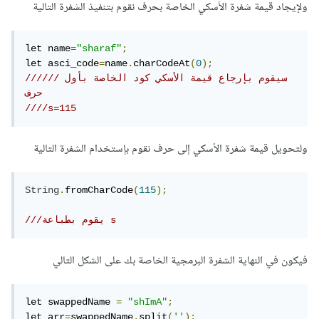
ولإيجاد قيمة شفرة الأسكي الخاصة بحرف نقوم بتنفيذ الشفرة التالية
let name
=
"sharaf"
;
let asci_code
=
name
.
charCodeAt
(
0
);
//////سيقوم بإرجاع قيمة الأسكي كود الخاصة بأول 
حرف 
////s=115
ولتحويل قيمة شفرة الأسكي إلى حرف نقوم بإستخدام الشفرة التالية
String
.
fromCharCode
(
115
);
///يقوم بطباعة s
فيكون في النهاية الشفرة البرمجية الخاصة بك على الشكل التالي
let swappedName 
=
"shImA"
;
let arr
=
swappedName
.
split
(
''
);