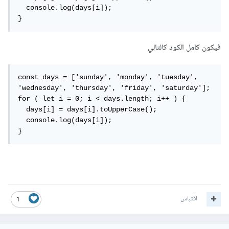
  console.log(days[i]);

}
فيكون كامل الكود كالتالي
const days = ['sunday', 'monday', 'tuesday', 
'wednesday', 'thursday', 'friday', 'saturday'];

for ( let i = 0; i < days.length; i++ ) {

  days[i] = days[i].toUpperCase();

  console.log(days[i]);

}
اقتباس
1