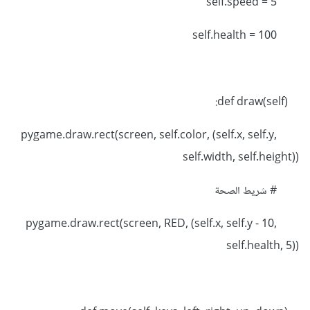
self.speed = 5
self.health = 100
def draw(self):
pygame.draw.rect(screen, self.color, (self.x, self.y,
self.width, self.height))
# شريط الصحة
pygame.draw.rect(screen, RED, (self.x, self.y - 10,
self.health, 5))