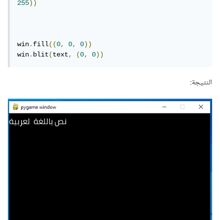
255
))
win
.
fill
((
0
,
0
,
0
))
win
.
blit
(
text
,
(
0
,
0
))
النتيجة: