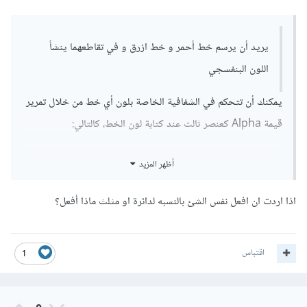
يريد أن يرسم خط أحمر و خط ازرق و في تقاطعهما ينشأ
اللون البنفسجي
يمكنك أن تتحكم في الشفافية الخاصة بلون أي خط من خلال تمرير
قيمة Alpha كعنصر ثالث عند كتابة لون الخط، كالتالي:
أظهر المزيد
import
 pygame

اذا اردت ان افعل نفس الشئ بالنسبه لدائرة او مثلث ماذا أفعل؟
pygame
.
init
()
# تحديد خصائص النافذة
size 
=
[
600
,
600
]
اقتباس
1
screen 
=
 pygame
.
display
.
set_mode
(
size
)
screen
.
fill
((
255
,
255
,
255
))