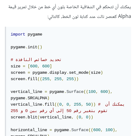
يمكنك أن تتحكم في الشفافية الخاصة بلون أي خط من خلال تمرير قيمة
Alpha كعنصر ثالث عند كتابة لون الخط، كالتالي:
import
 pygame

pygame
.
init
()
# تحديد خصائص النافذة
size 
=
[
600
,
600
]
screen 
=
 pygame
.
display
.
set_mode
(
size
)
screen
.
fill
((
255
,
255
,
255
))
vertical_line 
=
 pygame
.
Surface
((
100
,
600
),
pygame
.
SRCALPHA
)
# يمكنك أن 
))
50
,
255
,
0
,
0
((
fill
.
vertical_line
تقوم بتغير رقم 50 إلى أي رقم بين 0 و 255
screen
.
blit
(
vertical_line
,
(
0
,
0
))
horizontal_line 
=
 pygame
.
Surface
((
600
,
100
),