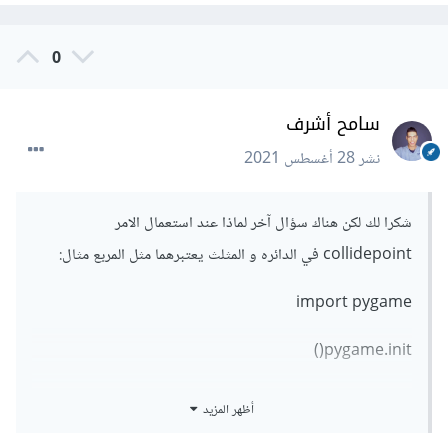
0
سامح أشرف
نشر
28 أغسطس 2021
شكرا لك لكن هناك سؤال آخر لماذا عند استعمال الامر
collidepoint في الدائره و المثلث يعتبرهما مثل المربع مثال:
import pygame
pygame.init()
screen = pygame.display.set_mode((600, 600))
أظهر المزيد
c = pygame.draw.circle(screen, (255, 0, 0), (100,