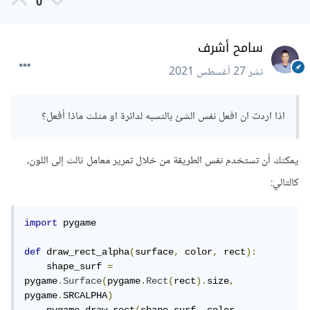
0
vertical_line 
=
 pygame
.
Surface
((
100
,
600
),
pygame
.
SRCALPHA
)
# يمكنك 
))
50
,
255
,
0
,
0
((
fill
.
vertical_line
سامح أشرف
أن تقوم بتغير رقم 50 إلى أي رقم بين 0 و 255
screen
.
blit
(
vertical_line
,
(
0
,
0
))
نشر
27 أغسطس 2021
horizontal_line 
=
 pygame
.
Surface
((
600
,
100
),
 pygame
.
SRCALPHA
)
اذا اردت ان افعل نفس الشئ بالنسبه لدائرة او مثلث ماذا أفعل؟
horizontal_line
.
fill
((
255
,
0
,
0
,
50
))
# 
يمكنك أن تقوم بتغير رقم 50 إلى أي رقم بين 0 
و 255
يمكنك أن تستخدم نفس الطريقة من خلال تمرير معامل ثالث إلى اللون،
screen
.
blit
(
horizontal_line
,
(
0
,
0
))
كالتالي:
يقوم الكود السابق بعمل خطين أحدهما أحمر والثاني أزرق وعندما
يتلاقى الخطين (في أعلى اليسار) ستجد مربع لونه بنفسجي، كما
import
 pygame

في الصورة:
def
 draw_rect_alpha
(
surface
,
 color
,
 rect
):
    shape_surf 
=
pygame
.
Surface
(
pygame
.
Rect
(
rect
).
size
,
pygame
.
SRCALPHA
)