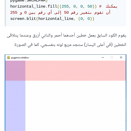
pygame
.
SRCALPHA
)
# يمكنك 
))
50
,
0
,
0
,
255
((
fill
.
horizontal_line
أن تقوم بتغير رقم 50 إلى أي رقم بين 0 و 255
screen
.
blit
(
horizontal_line
,
(
0
,
0
))
يقوم الكود السابق بعمل خطين أحدهما أحمر والثاني أزرق وعندما يتلاقى
الخطين (في أعلى اليسار) ستجد مربع لونه بنفسجي، كما في الصورة: