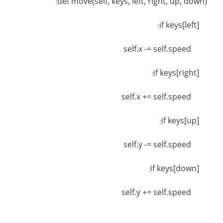
def move(self, keys, left, right, up, down):
if keys[left]:
self.x -= self.speed
if keys[right]:
self.x += self.speed
if keys[up]:
self.y -= self.speed
if keys[down]:
self.y += self.speed