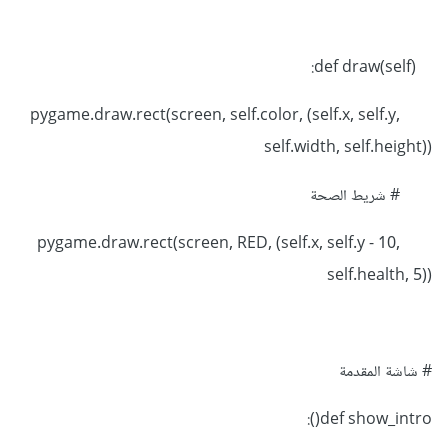
def draw(self):
pygame.draw.rect(screen, self.color, (self.x, self.y,
self.width, self.height))
# شريط الصحة
pygame.draw.rect(screen, RED, (self.x, self.y - 10,
self.health, 5))
# شاشة المقدمة
def show_intro():