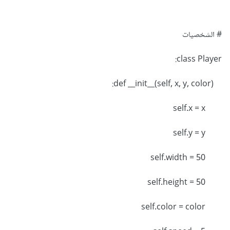
# الشخصيات
class Player:
def __init__(self, x, y, color):
self.x = x
self.y = y
self.width = 50
self.height = 50
self.color = color