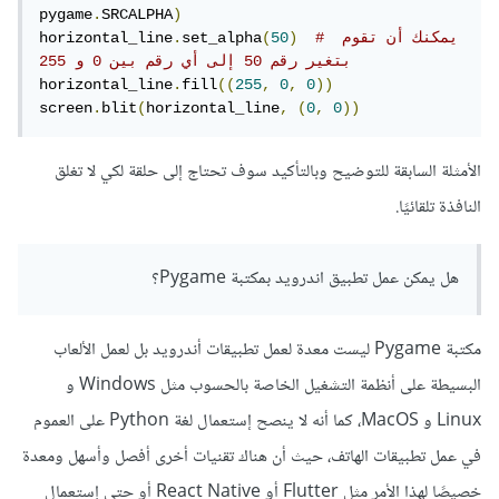
pygame
.
SRCALPHA
)
# يمكنك أن تقوم 
)
50
(
set_alpha
.
horizontal_line
بتغير رقم 50 إلى أي رقم بين 0 و 255
horizontal_line
.
fill
((
255
,
0
,
0
))
screen
.
blit
(
horizontal_line
,
(
0
,
0
))
الأمثلة السابقة للتوضيح وبالتأكيد سوف تحتاج إلى حلقة لكي لا تغلق
النافذة تلقائيًا.
هل يمكن عمل تطبيق اندرويد بمكتبة Pygame؟
مكتبة Pygame ليست معدة لعمل تطبيقات أندرويد بل لعمل الألعاب
البسيطة على أنظمة التشغيل الخاصة بالحسوب مثل Windows و
Linux و MacOS، كما أنه لا ينصح إستعمال لغة Python على العموم
في عمل تطبيقات الهاتف، حيث أن هناك تقنيات أخرى أفصل وأسهل ومعدة
خصيصًا لهذا الأمر مثل Flutter أو React Native أو حتى إستعمال