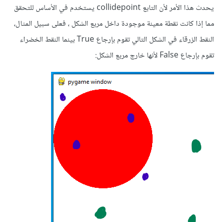
يحدث هذا الأمر لأن التابع collidepoint يستخدم في الأساس للتحقق
100), 100)
مما إذا كانت نقطة معينة موجودة داخل مربع الشكل ، فعلى سبيل المثال،
if c.collidepoint((1, 1)):
النقط الزرقاء في الشكل التالي تقوم بإرجاع True بينما النقط الخضراء
تقوم بإرجاع False لأنها خارج مربع الشكل:
print("yes")