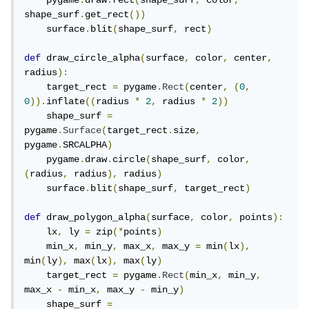
    pygame
.
draw
.
rect
(
shape_surf
,
 color
,
shape_surf
.
get_rect
())
    surface
.
blit
(
shape_surf
,
 rect
)
def
 draw_circle_alpha
(
surface
,
 color
,
 center
,
radius
):
    target_rect 
=
 pygame
.
Rect
(
center
,
(
0
,
0
)).
inflate
((
radius 
*
2
,
 radius 
*
2
))
    shape_surf 
=
pygame
.
Surface
(
target_rect
.
size
,
pygame
.
SRCALPHA
)
    pygame
.
draw
.
circle
(
shape_surf
,
 color
,
(
radius
,
 radius
),
 radius
)
    surface
.
blit
(
shape_surf
,
 target_rect
)
def
 draw_polygon_alpha
(
surface
,
 color
,
 points
):
    lx
,
 ly 
=
 zip
(*
points
)
أو يمكنك أن تستعمل التابع set_alpha أيضًا للحصول على نفس
    min_x
,
 min_y
,
 max_x
,
 max_y 
=
 min
(
lx
),
النتيجة كالتالي:
min
(
ly
),
 max
(
lx
),
 max
(
ly
)
    target_rect 
=
 pygame
.
Rect
(
min_x
,
 min_y
,
max_x 
-
 min_x
,
 max_y 
-
 min_y
)
    shape_surf 
=