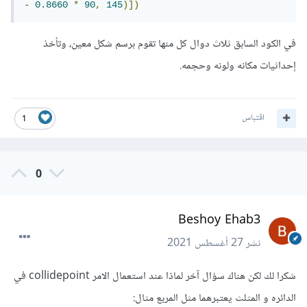
-
0.8660
*
90
,
145
)])
في الكود السابق ثلاث دوال كل منها تقوم برسم شكل معين، وتأخذ
إحداثيات مكانه ولونه وحجمه.
اقتباس
1
0
Beshoy Ehab3
نشر
27 أغسطس 2021
شكرا لك لكن هناك سؤال آخر لماذا عند استعمال الامر collidepoint في
الدائره و المثلث يعتبرهما مثل المربع مثال: