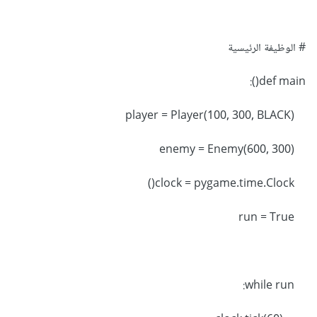
# الوظيفة الرئيسية
def main():
player = Player(100, 300, BLACK)
enemy = Enemy(600, 300)
clock = pygame.time.Clock()
run = True
while run: