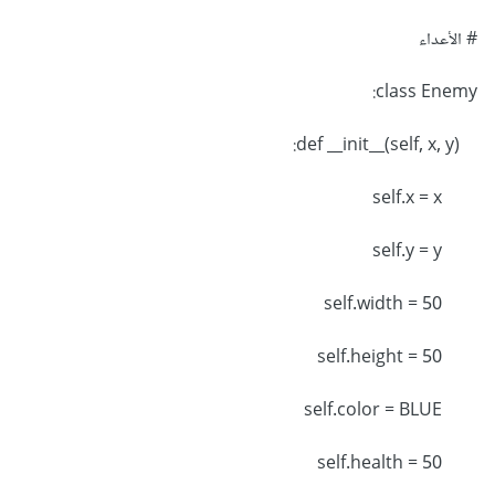
# الأعداء
class Enemy:
def __init__(self, x, y):
self.x = x
self.y = y
self.width = 50
self.height = 50
self.color = BLUE
self.health = 50