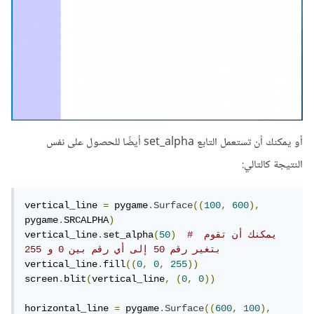
أو يمكنك أن تستعمل التابع set_alpha أيضًا للحصول على نفس
النتيجة كالتالي:
vertical_line 
=
 pygame
.
Surface
((
100
,
600
),
pygame
.
SRCALPHA
)
# يمكنك أن تقوم 
)
50
(
set_alpha
.
vertical_line
بتغير رقم 50 إلى أي رقم بين 0 و 255
vertical_line
.
fill
((
0
,
0
,
255
))
screen
.
blit
(
vertical_line
,
(
0
,
0
))
horizontal_line 
=
 pygame
.
Surface
((
600
,
100
),