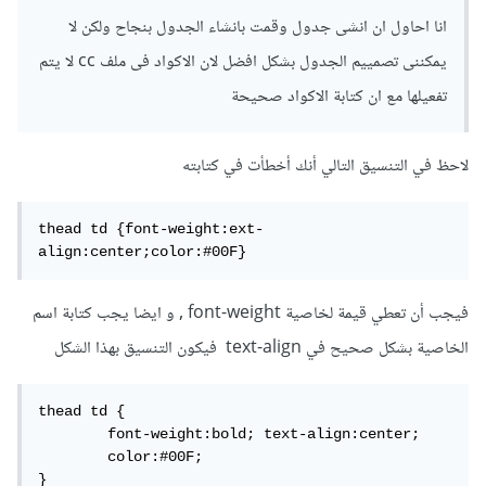
align:center
;
color
:#00
F
>
plan0
</td>
انا احاول ان انشى جدول وقمت بانشاء الجدول بنجاح ولكن لا
<td>
plan1
</td>
يمكننى تصمييم الجدول بشكل افضل لان الاكواد فى ملف cc لا يتم
<td>
plan2
</td>
<td>
plan3
</td>
تفعيلها مع ان كتابة الاكواد صحيحة
<td>
plan4
</td>
</tr>
<tr>
لاحظ في التنسيق التالي أنك أخطأت في كتابته
<td>
HradDisk20GB
</td>
<td>
HradDisk40GB
</td>
<td>
HradDisk60GB
</td>
thead td {font-weight:ext-
<td>
HradDisk80GB
</td>
align:center;color:#00F}
<td>
HradDisk90GB
</td>
</tr>
فيجب أن تعطي قيمة لخاصية font-weight , و ايضا يجب كتابة اسم
<tr>
<td>
5Databass
</td>
الخاصية بشكل صحيح في text-align فيكون التنسيق بهذا الشكل
<td>
6Databass
</td>
<td>
4Databass
</td>
<td>
3Databass
</td>
thead td {

<td>
2Databass
</td>
	font-weight:bold; text-align:center;

</tr>
	color:#00F;

<tr>
}