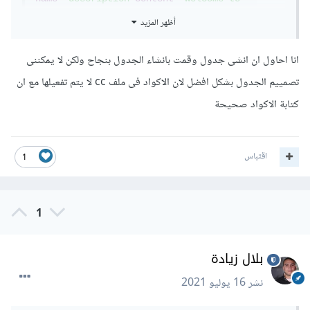
my website"
>
أظهر المزيد
<title>
table
</title>
<link
rel
=
"stylesheet"
انا احاول ان انشى جدول وقمت بانشاء الجدول بنجاح ولكن لا يمكننى
href
=
"style.css"
>
<script></script>
تصمييم الجدول بشكل افضل لان الاكواد فى ملف cc لا يتم تفعيلها مع ان
<style>
          table
,
td
,
th
{
border
:
1px
 solid 
كتابة الاكواد صحيحة
#676767}
      table 
{
width
:
700px
}
      tfoot td 
{
font
-
weight
:
اقتباس
1
bold
;
text
-
align
:
center
}
      thead td 
{
font
-
weight
:
ext
-
align
:
center
;
color
:#
00F
}
</style>
1
</head>
<body>
<table>
بلال زيادة
<caption>
This is Our Hosting 
Plan
</caption>
نشر
16 يوليو 2021
<tr>
<td
font-weight
: 
bold
;
text-