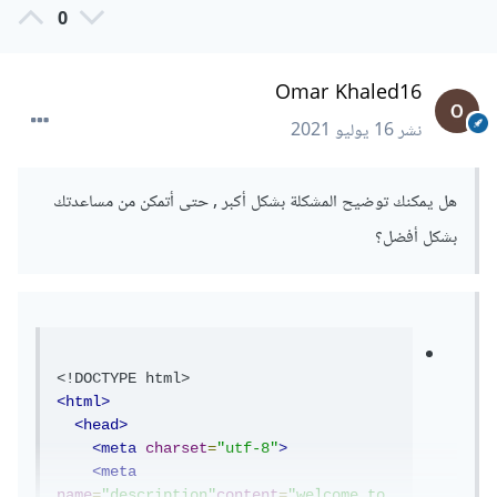
0
Omar Khaled16
نشر
16 يوليو 2021
هل يمكنك توضيح المشكلة بشكل أكبر , حتى أتمكن من مساعدتك
بشكل أفضل؟
<!DOCTYPE html>
<html>
<head>
<meta
charset
=
"utf-8"
>
<meta
name
=
"description"
content
=
"welcome to 