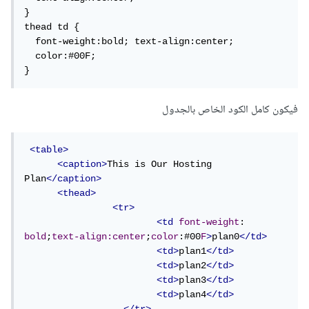
}

thead td {

  font-weight:bold; text-align:center;

  color:#00F;

}
فيكون كامل الكود الخاص بالجدول
<table>
<caption>
This is Our Hosting 
Plan
</caption>
<thead>
<tr>
<td
font-weight
: 
bold
;
text-align:center
;
color
:#00
F
>
plan0
</td>
<td>
plan1
</td>
<td>
plan2
</td>
<td>
plan3
</td>
<td>
plan4
</td>