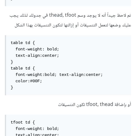
<td>
3Ftp
</td>
<td>
4Ftp
</td>
ثم لاحظ جيداً أنه لا يوجد وسم thead, tfoot في جدولك لذلك يجب
<td>
5Ftp
</td>
<td>
6Ftp
</td>
عليك وضعها لتعمل التنسيقات أو إزالتها لتكون التنسيقات بهذا الشكل
<td>
7Ftp
</td>
</tr>
<tr>
table td {

<td>
50$
</td>
  font-weight: bold;

<td>
60$
</td>
  text-align:center;

<td>
70$
</td>
}

<td>
80$
</td>
table td {

<td>
90$
</td>
  font-weight:bold; text-align:center;

</tr>
  color:#00F;

</table>
}
</body>
</html>
أو بإضافة tfoot, thead تكون التنسيقات
tfoot td {

  font-weight: bold;

  text-align:center;
