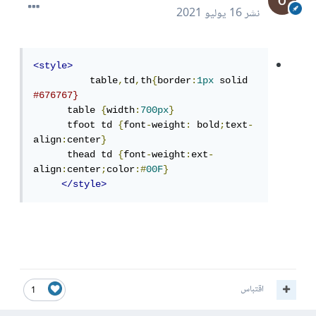
نشر
16 يوليو 2021
<style>
          table
,
td
,
th
{
border
:
1px
 solid 
#676767}
      table 
{
width
:
700px
}
      tfoot td 
{
font
-
weight
:
 bold
;
text
-
align
:
center
}
      thead td 
{
font
-
weight
:
ext
-
align
:
center
;
color
:#
00F
}
</style>
اقتباس
1