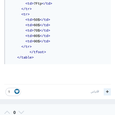
<td>
7Ftp
</td>
</tr>
<tr>
<td>
50$
</td>
<td>
60$
</td>
<td>
70$
</td>
<td>
80$
</td>
<td>
90$
</td>
</tr>
</tfoot>
</table>
اقتباس
1
0