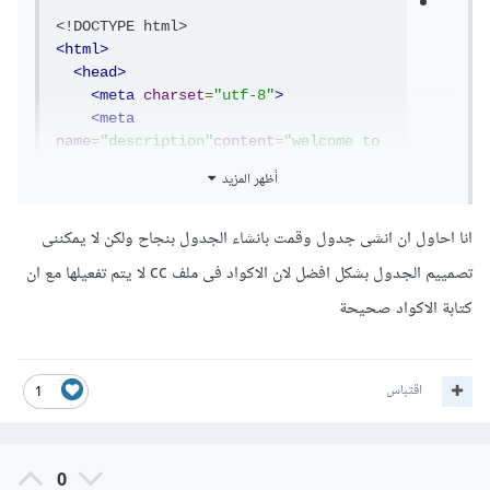
<!DOCTYPE html>
<html>
<head>
<meta
charset
=
"utf-8"
>
<meta
name
=
"description"
content
=
"welcome to 
my website"
>
أظهر المزيد
<title>
table
</title>
<link
rel
=
"stylesheet"
انا احاول ان انشى جدول وقمت بانشاء الجدول بنجاح ولكن لا يمكننى
href
=
"style.css"
>
<script></script>
تصمييم الجدول بشكل افضل لان الاكواد فى ملف cc لا يتم تفعيلها مع ان
<style>
          table
,
td
,
th
{
border
:
1px
 solid 
كتابة الاكواد صحيحة
#676767}
      table 
{
width
:
700px
}
      tfoot td 
{
font
-
weight
:
اقتباس
1
bold
;
text
-
align
:
center
}
      thead td 
{
font
-
weight
:
ext
-
align
:
center
;
color
:#
00F
}
</style>
0
</head>