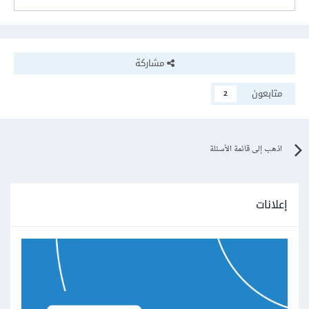
<td>
6Databass
</td>
<td>
4Databass
</td>
<td>
3Databass
</td>
<td>
2Databass
</td>
مشاركة
</tr>
<tr>
متابعون
2
<td>
3Ftp
</td>
<td>
4Ftp
</td>
<td>
5Ftp
</td>
<td>
6Ftp
</td>
اذهب إلى قائمة الأسئلة
<td>
7Ftp
</td>
</tr>
<tr>
<td>
50$
</td>
إعلانات
<td>
60$
</td>
<td>
70$
</td>
<td>
80$
</td>
<td>
90$
</td>
</tr>
</table>
</body>