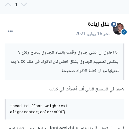
1
بلال زيادة
نشر
16 يوليو 2021
انا احاول ان انشى جدول وقمت بانشاء الجدول بنجاح ولكن لا
يمكننى تصمييم الجدول بشكل افضل لان الاكواد فى ملف cc لا يتم
تفعيلها مع ان كتابة الاكواد صحيحة
لاحظ في التنسيق التالي أنك أخطأت في كتابته
thead td {font-weight:ext-
align:center;color:#00F}
فيجب أن تعطي قيمة لخاصية font-weight , و ايضا يجب كتابة اسم