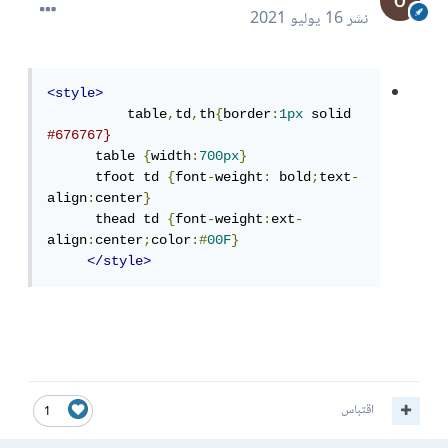
نشر
16 يوليو 2021
<style>
          table
,
td
,
th
{
border
:
1px
 solid 
#676767}
      table 
{
width
:
700px
}
      tfoot td 
{
font
-
weight
:
 bold
;
text
-
align
:
center
}
      thead td 
{
font
-
weight
:
ext
-
align
:
center
;
color
:#
00F
}
</style>
اقتباس
1