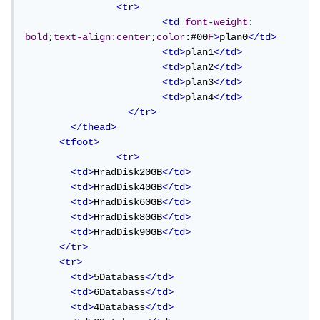
<tr>
<td
font-weight
: 
bold
;
text-align:center
;
color
:#00
F
>
plan0
</td>
<td>
plan1
</td>
<td>
plan2
</td>
<td>
plan3
</td>
<td>
plan4
</td>
</tr>
</thead>
<tfoot>
<tr>
<td>
HradDisk20GB
</td>
<td>
HradDisk40GB
</td>
<td>
HradDisk60GB
</td>
<td>
HradDisk80GB
</td>
<td>
HradDisk90GB
</td>
</tr>
<tr>
<td>
5Databass
</td>
<td>
6Databass
</td>
<td>
4Databass
</td>