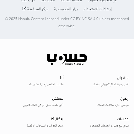
عن أكاديمية حسوب
الأسئلة الشائعة
اكتب معنا
درّب معنا
إرشادات الاستخدام
بيان الخصوصية
مركز المساعدة
© 2025
Hsoub
.
Content licensed under
CC BY-NC-SA 4.0
unless mentioned
otherwise.