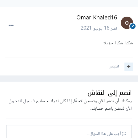
<body>
<table>
Omar Khaled16
<caption>
This is Our Hosting 
Plan
</caption>
نشر
16 يوليو 2021
<tr>
<td
font-weight
: 
bold
;
text-
شكرا شكرا جزيلا
align:center
;
color
:#00
F
>
plan0
</td>
<td>
plan1
</td>
<td>
plan2
</td>
<td>
plan3
</td>
اقتباس
<td>
plan4
</td>
</tr>
<tr>
انضم إلى النقاش
</td>
HradDisk20GB
<td>
<td>
HradDisk40GB
</td>
يمكنك أن تنشر الآن وتسجل لاحقًا. إذا كان لديك حساب،
فسجل الدخول
<td>
HradDisk60GB
</td>
الآن
لتنشر باسم حسابك.
<td>
HradDisk80GB
</td>
<td>
HradDisk90GB
</td>
</tr>
<tr>
أجب على هذا السؤال...
<td>
5Databass
</td>