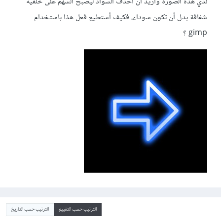
لدي هذه الصورة وأريد أن أحذف السواد ليصبح السهم على خلفية
شفافة بدل أن تكون سوداء، فكيف أستطيع فعل هذا باستخدام
gimp ؟
الترتيب حسب التقييم
الترتيب حسب التاريخ