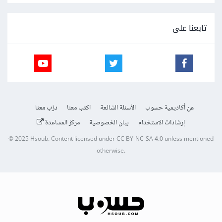
تابعنا على
عن أكاديمية حسوب
الأسئلة الشائعة
اكتب معنا
درّب معنا
إرشادات الاستخدام
بيان الخصوصية
مركز المساعدة
© 2025
Hsoub
.
Content licensed under
CC BY-NC-SA 4.0
unless mentioned
otherwise.