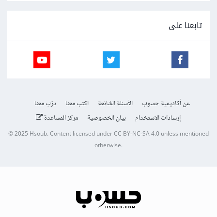
تابعنا على
عن أكاديمية حسوب
الأسئلة الشائعة
اكتب معنا
درّب معنا
إرشادات الاستخدام
بيان الخصوصية
مركز المساعدة
© 2025
Hsoub
.
Content licensed under
CC BY-NC-SA 4.0
unless mentioned
otherwise.