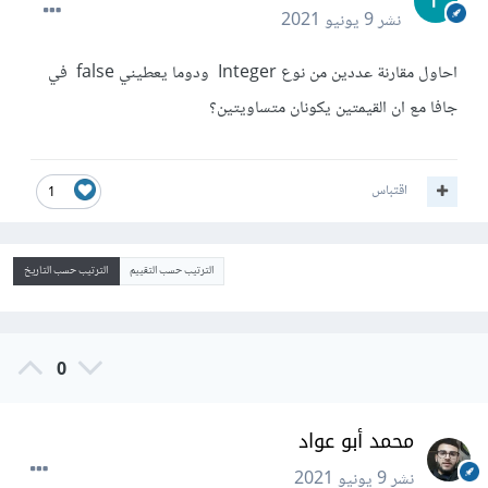
نشر
9 يونيو 2021
احاول مقارنة عددين من نوع Integer ودوما يعطيني false في
جافا مع ان القيمتين يكونان متساويتين؟
اقتباس
1
الترتيب حسب التقييم
الترتيب حسب التاريخ
0
محمد أبو عواد
نشر
9 يونيو 2021