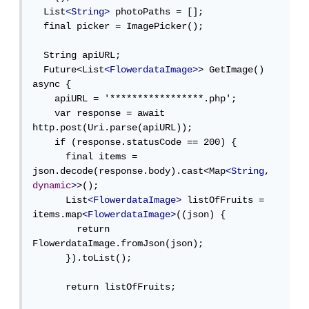
  List
<String>
 photoPaths = [];

  final picker = ImagePicker();

  String apiURL;

  Future<List
<FlowerdataImage>
> GetImage() 
async {

    apiURL = '*****************.php';

    var response = await 
http.post(Uri.parse(apiURL));

    if (response.statusCode == 200) {

      final items = 
json.decode(response.body).cast<Map
<String
, 
dynamic
>
>();

      List
<FlowerdataImage>
 listOfFruits = 
items.map
<FlowerdataImage>
((json) {

        return 
FlowerdataImage.fromJson(json);

      }).toList();

      return listOfFruits;
