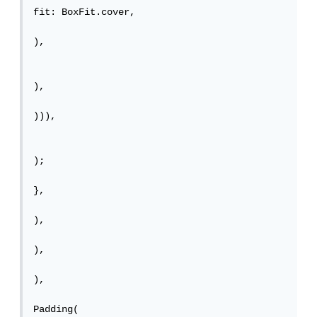
fit: BoxFit.cover,

),

),

))),

);

},

),

),

),

Padding(
