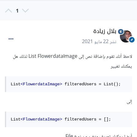
1
بلال زيادة
نشر
22 مايو 2021
لاحظ أنك تقوم بإضافة نص إلى List FlowerdataImage لذلك هل
يمكنك تغيير
List
<FlowerdataImage>
 filteredUsers = List();
إلى
List
<FlowerdataImage>
 filteredUsers = [];
أيضا يمكنك تعريف متغير من نوع File