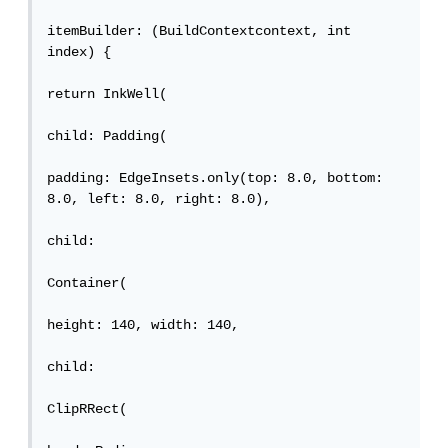
itemBuilder: (BuildContextcontext, int 
index) {

return InkWell(

child: Padding(

padding: EdgeInsets.only(top: 8.0, bottom: 
8.0, left: 8.0, right: 8.0),

child:

Container(

height: 140, width: 140,

child:

ClipRRect(
