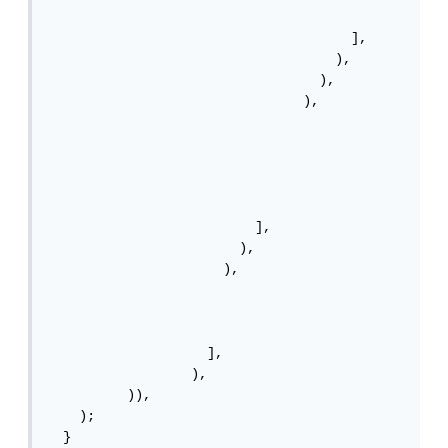
                                      ],

                                    ),

                                  ),

                                ),

                          ],

                        ),

                      ),

                    ],

                  ),

          )),

    );

  }
