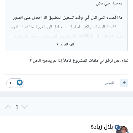
مرحبا اخي بلال
ما اقصده انني الان في وقت تشغيل التطبيق انا احصل على الصور
من قاعدة البيانات ولكني احاول من خلال الزر الذي اضافته ان ادرج
صور اضافيه في ListView ليشاهدها المستخدم وحتى استطيع
أظهر المزيد
لاحقا حفظها في قاعدة البيانات من خلال ListView
تمام, هل ترفق لي ملفات المشروع كاملاً إذا لم ينجح الحل ؟
اقتباس
1
1
بلال زيادة