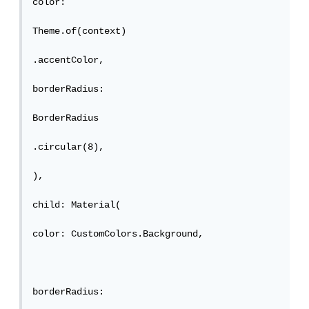
color:

Theme.of(context)

.accentColor,

borderRadius:

BorderRadius

.circular(8),

),

child: Material(

color: CustomColors.Background,

borderRadius:
