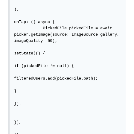
),

onTap: () async {

            PickedFile pickedFile = await 
picker.getImage(source: ImageSource.gallery, 
imageQuality: 50);

setState(() {

if (pickedFile != null) {

filteredUsers.add(pickedFile.path);

}

});

}),
