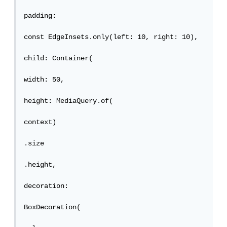
padding:

const EdgeInsets.only(left: 10, right: 10),

child: Container(

width: 50,

height: MediaQuery.of(

context)

.size

.height,

decoration:

BoxDecoration(
