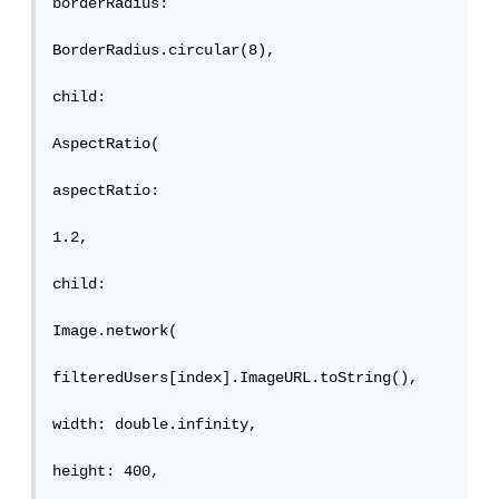
borderRadius:

BorderRadius.circular(8),

child:

AspectRatio(

aspectRatio:

1.2,

child:

Image.network(

filteredUsers[index].ImageURL.toString(),

width: double.infinity,

height: 400,
