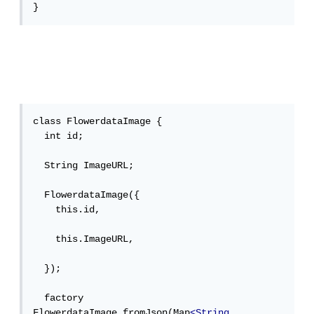
}
class FlowerdataImage {

  int id;

  String ImageURL;

  FlowerdataImage({

    this.id,

    this.ImageURL,

  });

  factory 
FlowerdataImage.fromJson(Map
<String
, 