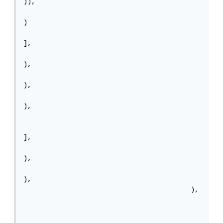
)),

)

],

),

),

),

],

),

),

                                          ),
