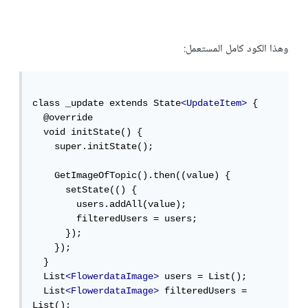
وهذا الكود كامل المستعمل:
class _update extends State
<UpdateItem>
 {

  @override

  void initState() {

    super.initState();

    GetImageOfTopic().then((value) {

      setState(() {

        users.addAll(value);

        filteredUsers = users;

      });

    });

  }

  List
<FlowerdataImage>
 users = List();

  List
<FlowerdataImage>
 filteredUsers = 
List();
