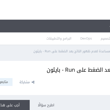
تصميم
DevOps
البرامج والتطبيقات
اعدة لعدم ظهور الناتج بعد الضغط على Run - بايثون
 على Run - بايثون
متابعو
مشاركة
اطرح سؤالًا
أجب على هذا 