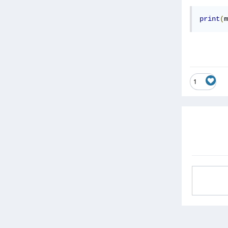
print
(
m
1