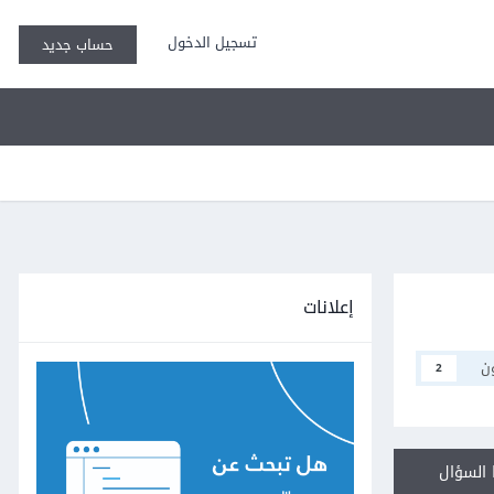
تسجيل الدخول
حساب جديد
إعلانات
ن
2
السؤال