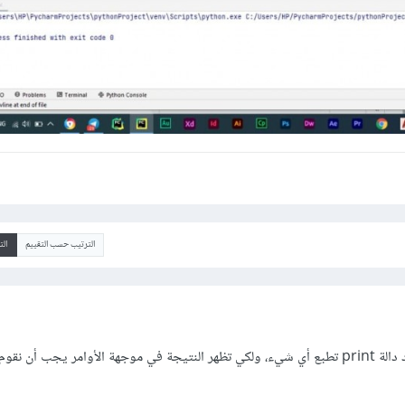
الترتيب حسب التقييم
ال
هذا طبيعي بسبب عدم موجود دالة print تطبع أي شيء، ولكي تظهر النتيجة في موجهة الأوامر يجب أن ن