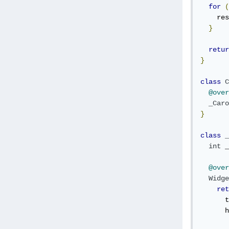
for
(
    res
}
retur
}
class
C
@over
_Caro
}
class
_
int
 _
@over
Widge
ret
      t
      h
       