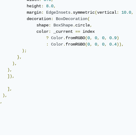
           height
:
8.0
,
           margin
:
EdgeInsets
.
symmetric
(
vertical
:
10.0
,
 
           decoration
:
BoxDecoration
(
               shape
:
BoxShape
.
circle
,
               color
:
 _current 
==
 index

?
Color
.
fromRGBO
(
0
,
0
,
0
,
0.9
)
:
Color
.
fromRGBO
(
0
,
0
,
0
,
0.4
)),
);
},
),
),
]),
],
),
,