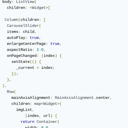
 body
:
ListView
(
   children
:
<
Widget
>[
Column
(
children
:
[
CarouselSlider
(
   items
:
 child
,
   autoPlay
:
true
,
   enlargeCenterPage
:
true
,
   aspectRatio
:
2.0
,
   onPageChanged
:
(
index
)
{
     setState
(()
{
       _current 
=
 index
;
});
},
),
Row
(
     mainAxisAlignment
:
MainAxisAlignment
.
center
,
     children
:
map
<
Widget
>(
       imgList
,
(
index
,
 url
)
{
return
Container
(
           width
:
8.0
,