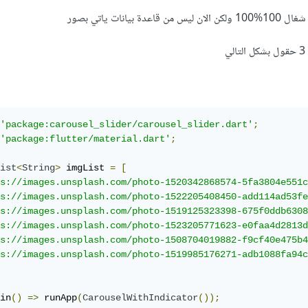
ات ياتي بصور
'package:carousel_slider/carousel_slider.dart'
;
'package:flutter/material.dart'
;
ist
<
String
>
 imgList 
=
[
s://images.unsplash.com/photo-1520342868574-5fa3804e551c
s://images.unsplash.com/photo-1522205408450-add114ad53fe
s://images.unsplash.com/photo-1519125323398-675f0ddb6308
s://images.unsplash.com/photo-1523205771623-e0faa4d2813d
s://images.unsplash.com/photo-1508704019882-f9cf40e475b4
s://images.unsplash.com/photo-1519985176271-adb1088fa94c
in
()
=>
 runApp
(
CarouselWithIndicator
());