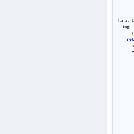
final 
L
  imgLi
(
ret
      m
      c
       
       
       
       
       
       
       
       
       
       
       