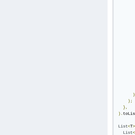
       
       
       
       
       
       
)
);
},
).
toLis
List
<
T
>
List
<