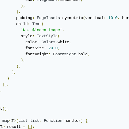
),
),
       padding
:
EdgeInsets
.
symmetric
(
vertical
:
10.0
,
 hor
       child
:
Text
(
'No. $index image'
,
         style
:
TextStyle
(
           color
:
Colors
.
white
,
           fontSize
:
20.0
,
           fontWeight
:
FontWeight
.
bold
,
),
),
),
),
]),
,
t
();
map
<
T
>(
List
list
,
Function
 handler
)
{
T
>
 result 
=
[];