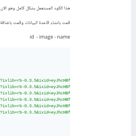
هذا الكود المستعمل بشكل كامل وهو الان شغال 100%100 ولكن الان ليس من قاعدة بيان
قمت بانشاء قاعدة البيانات وقمت باضافة 3 حقول بشكل التالي
id - image - name
?ixlib=rb-0.3.5&ixid=eyJhcHBfaWQiOjEyMDd9&s=6ff92caffcdd
?ixlib=rb-0.3.5&ixid=eyJhcHBfaWQiOjEyMDd9&s=368f45b0888a
?ixlib=rb-0.3.5&ixid=eyJhcHBfaWQiOjEyMDd9&s=94a1e718d89c
?ixlib=rb-0.3.5&ixid=eyJhcHBfaWQiOjEyMDd9&s=89719a0d55dd
?ixlib=rb-0.3.5&ixid=eyJhcHBfaWQiOjEyMDd9&s=8c6e5e3aba71
?ixlib=rb-0.3.5&ixid=eyJhcHBfaWQiOjEyMDd9&s=a0c8d632e977