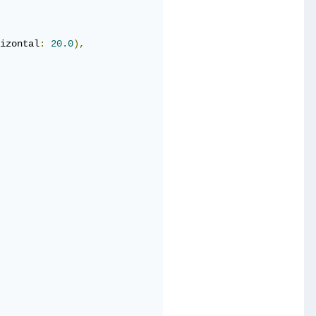
izontal
:
20.0
),