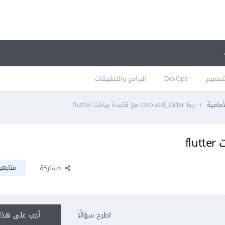
تصميم
DevOps
البرامج والتطبيقات
أمامية
ربط carousel_slider مع قاعدة بيانات flutter
متابعو
مشاركة
اطرح سؤالًا
أجب على هذا 