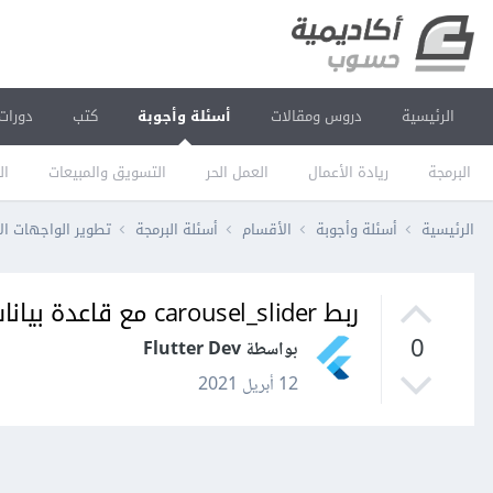
الرئيسية
دروس ومقالات
أسئلة وأجوبة
كتب
دورات
البرمجة
ريادة الأعمال
العمل الحر
التسويق والمبيعات
ال
الرئيسية
أسئلة وأجوبة
الأقسام
أسئلة البرمجة
تطوير الواجهات ال
ربط carousel_slider مع قاعدة بيانات flutter
0
بواسطة Flutter Dev
12 أبريل 2021