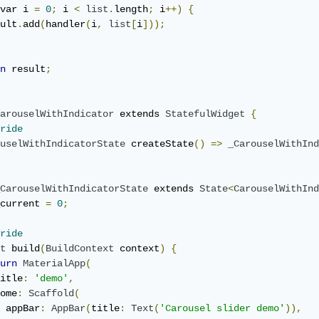
var i 
=
0
;
 i 
<
list
.
length
;
 i
++)
{
ult
.
add
(
handler
(
i
,
list
[
i
]));
n
 result
;
arouselWithIndicator
 extends 
StatefulWidget
{
ride
uselWithIndicatorState
 createState
()
=>
_CarouselWithInd
CarouselWithIndicatorState
 extends 
State
<
CarouselWithInd
current 
=
0
;
ride
t
 build
(
BuildContext
 context
)
{
urn
MaterialApp
(
itle
:
'demo'
,
ome
:
Scaffold
(
 appBar
:
AppBar
(
title
:
Text
(
'Carousel slider demo'
)),