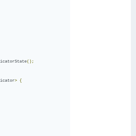
icatorState
();
icator
>
{