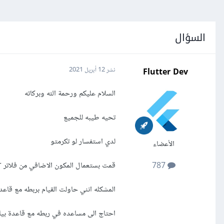
السؤال
Flutter Dev
نشر
12 أبريل 2021
السلام عليكم ورحمة الله وبركاته
تحيه طيبه للجميع
لدي استفسار لو تكرمتو
الأعضاء
قمت بستعمال المكون الاضافي من فلاتر carousel_slider
787
المشكله انني حاولت القيام بربطه مع قاعدة بيانات mysql ولكن لم ي
احتاج الى مساعده في ربطه مع قاعدة بيانات l