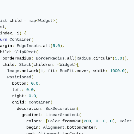
ist
 child 
=
map
<
Widget
>(
st
,
index
,
 i
)
{
urn
Container
(
argin
:
EdgeInsets
.
all
(
5.0
),
hild
:
ClipRRect
(
 borderRadius
:
BorderRadius
.
all
(
Radius
.
circular
(
5.0
)),
 child
:
Stack
(
children
:
<
Widget
>[
Image
.
network
(
i
,
 fit
:
BoxFit
.
cover
,
 width
:
1000.0
),
Positioned
(
     bottom
:
0.0
,
     left
:
0.0
,
     right
:
0.0
,
     child
:
Container
(
       decoration
:
BoxDecoration
(
         gradient
:
LinearGradient
(
           colors
:
[
Color
.
fromARGB
(
200
,
0
,
0
,
0
),
Color
.
           begin
:
Alignment
.
bottomCenter
,
           end
:
Alignment
.
topCenter
,