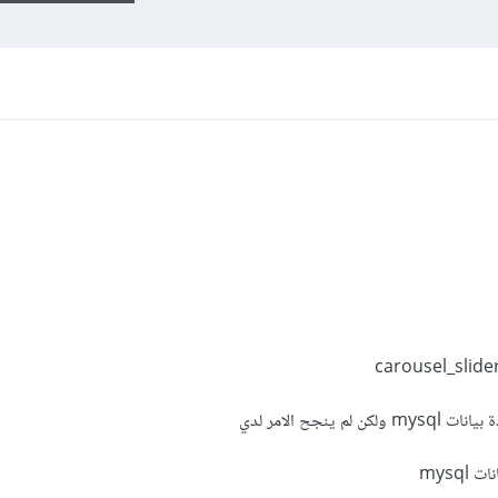
نجح الامر لدي
mysq