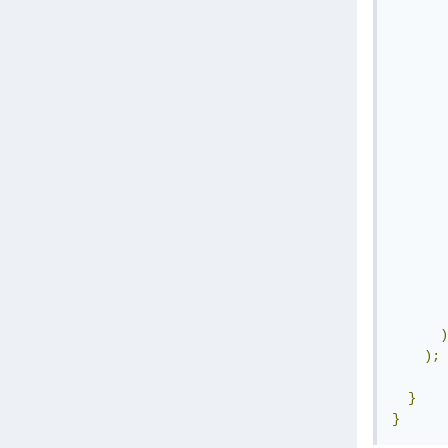
       
       
       
       
       
)
);
}
}