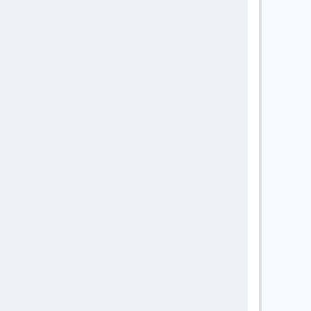
       
       
       
       
       
       
       
       
       
       
       
       
       