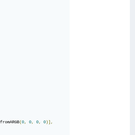
fromARGB
(
0
,
0
,
0
,
0
)],