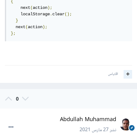
{
    next
(
action
);
    localStorage
.
clear
();
}
  next
(
action
);
};
اقتباس
0
Abdullah Muhammad
نشر
27 مارس 2021