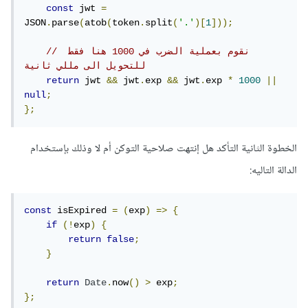
const
 jwt 
=
JSON
.
parse
(
atob
(
token
.
split
(
'.'
)[
1
]));
// نقوم بعملية الضرب في 1000 هنا فقط 
للتحويل الى مللي ثانية
return
 jwt 
&&
 jwt
.
exp 
&&
 jwt
.
exp 
*
1000
||
null
;
};
الخطوة الثانية التأكد هل إنتهت صلاحية التوكن أم لا وذلك بإستخدام
الدالة التاليه:
const
 isExpired 
=
(
exp
)
=>
{
if
(!
exp
)
{
return
false
;
}
return
Date
.
now
()
>
 exp
;
};