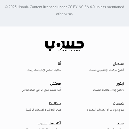
© 2025
Hsoub
.
Content licensed under
CC BY-NC-SA 4.0
unless mentioned
otherwise.