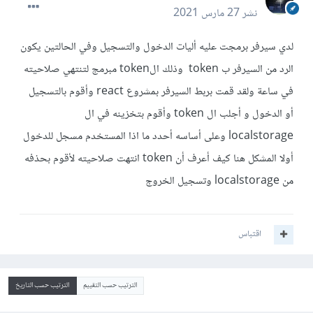
نشر
27 مارس 2021
لدي سيرفر برمجت عليه أليات الدخول والتسجيل وفي الحالتين يكون
الرد من السيرفر ب token وذلك الtoken مبرمج لتنتهي صلاحيته
في ساعة ولقد قمت بربط السيرفر بمشروع react وأقوم بالتسجيل
أو الدخول و أجلب ال token وأقوم بتخزينه في ال
localstorage وعلى أساسه أحدد ما اذا المستخدم مسجل للدخول
أولا المشكل هنا كيف أعرف أن token انتهت صلاحيته لأقوم بحذفه
من localstorage وتسجيل الخروج
اقتباس
الترتيب حسب التقييم
الترتيب حسب التاريخ