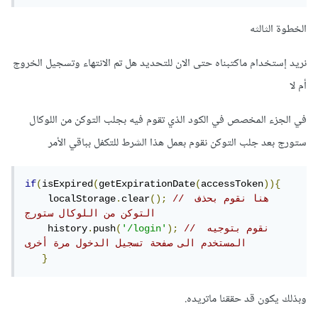
الخطوة الثالثه
نريد إستخدام ماكتبناه حتى الان للتحديد هل تم الانتهاء وتسجيل الخروج
أم لا
في الجزء المخصص في الكود الذي تقوم فيه بجلب التوكن من اللوكال
ستورج بعد جلب التوكن نقوم بعمل هذا الشرط للتكفل بباقي الأمر
if
(
isExpired
(
getExpirationDate
(
accessToken
)){
// هنا نقوم بحذف 
();
clear
.
    localStorage
التوكن من اللوكال ستورج
// نقوم بتوجيه 
);
'/login'
(
push
.
    history
المستخدم الى صفحة تسجيل الدخول مرة أخرى
}
وبذلك يكون قد حققنا ماتريده.