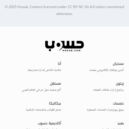
© 2025
Hsoub
.
Content licensed under
CC BY-NC-SA 4.0
unless mentioned
otherwise.