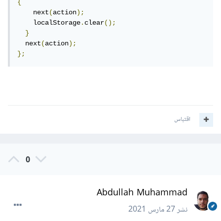
{
    next
(
action
);
    localStorage
.
clear
();
}
  next
(
action
);
};
اقتباس
0
Abdullah Muhammad
نشر
27 مارس 2021