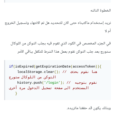
الخطوة الثالثه
نريد إستخدام ماكتبناه حتى الان للتحديد هل تم الانتهاء وتسجيل الخروج
أم لا
في الجزء المخصص في الكود الذي تقوم فيه بجلب التوكن من اللوكال
ستورج بعد جلب التوكن نقوم بعمل هذا الشرط للتكفل بباقي الأمر
if
(
isExpired
(
getExpirationDate
(
accessToken
)){
// هنا نقوم بحذف 
();
clear
.
    localStorage
التوكن من اللوكال ستورج
// نقوم بتوجيه 
);
'/login'
(
push
.
    history
المستخدم الى صفحة تسجيل الدخول مرة أخرى
}
وبذلك يكون قد حققنا ماتريده.