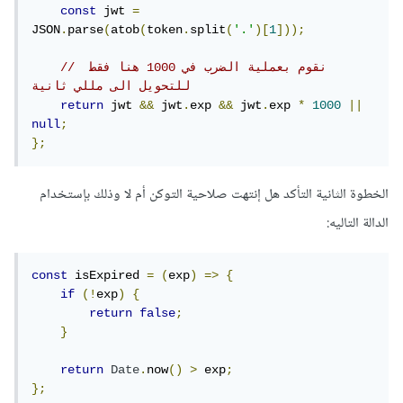
const
 jwt 
=
JSON
.
parse
(
atob
(
token
.
split
(
'.'
)[
1
]));
// نقوم بعملية الضرب في 1000 هنا فقط 
للتحويل الى مللي ثانية
return
 jwt 
&&
 jwt
.
exp 
&&
 jwt
.
exp 
*
1000
||
null
;
};
الخطوة الثانية التأكد هل إنتهت صلاحية التوكن أم لا وذلك بإستخدام
الدالة التاليه:
const
 isExpired 
=
(
exp
)
=>
{
if
(!
exp
)
{
return
false
;
}
return
Date
.
now
()
>
 exp
;
};