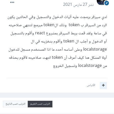
نشر
27 مارس 2021
لدي سيرفر برمجت عليه أليات الدخول والتسجيل وفي الحالتين يكون
الرد من السيرفر ب token وذلك الtoken مبرمج لتنتهي صلاحيته
في ساعة ولقد قمت بربط السيرفر بمشروع react وأقوم بالتسجيل
أو الدخول و أجلب ال token وأقوم بتخزينه في ال
localstorage وعلى أساسه أحدد ما اذا المستخدم مسجل للدخول
أولا المشكل هنا كيف أعرف أن token انتهت صلاحيته لأقوم بحذفه
من localstorage وتسجيل الخروج
اقتباس
الترتيب حسب التقييم
الترتيب حسب التاريخ