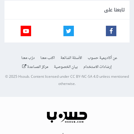
تابعنا على
عن أكاديمية حسوب
الأسئلة الشائعة
اكتب معنا
درّب معنا
إرشادات الاستخدام
بيان الخصوصية
مركز المساعدة
© 2025
Hsoub
.
Content licensed under
CC BY-NC-SA 4.0
unless mentioned
otherwise.