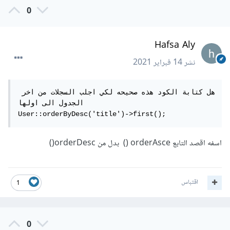
0
Hafsa Aly
نشر
14 فبراير 2021
هل كتابة الكود هذه صحيحه لكي اجلب السجلات من اخر 
الجدول الى اولها

User::orderByDesc('title')->first();
اسفه اقصد التابع orderAsce () بدل من orderDesc()
اقتباس
1
0