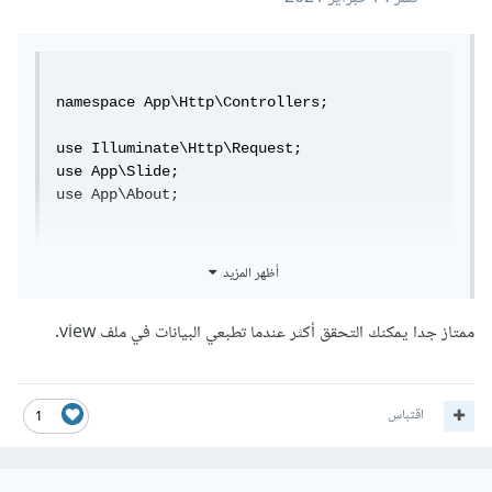
namespace App\Http\Controllers;

use Illuminate\Http\Request;

use App\Slide;

use App\About;

أظهر المزيد
public function homepage(){

            $slides = Slide::all();

ممتاز جدا يمكنك التحقق أكثر عندما تطبعي البيانات في ملف view.
            $about = About::whereIn('id', 
[1,2])->get();

            return view ('front.homepage', 
compact('slides','about'));

اقتباس
1
        }

هل هذا الكود صحيح