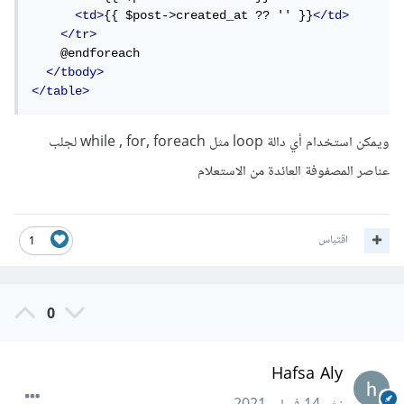
<td>
{{ $post->created_at ?? '' }}
</td>
</tr>
    @endforeach

</tbody>
</table>
ويمكن استخدام أي دالة loop مثل while , for, foreach لجلب
عناصر المصفوفة العائدة من الاستعلام
اقتباس
1
0
Hafsa Aly