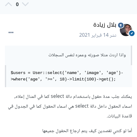
0
$users 
=
User
::
where
(
'age'
,
'>='
,
18
)-
>
limit
(
100
)->
get
();
بلال زيادة
نشر
14 فبراير 2021
واذا اردت مثلا صورته وعمره لنفس السجلات
$users = User::select('name', 'image', 'age')-
>where('age', '>=', 18)->limit(100)->get();
يمكنك جلب عدة حقول باستخدام دالة select كما في المثال إعلاه,
اسماء الحقول داخل دالة select هي اسماء الحقول كما في الجدول في
قاعدة البيانات.
أما لو كنتي تقصدين كيف يتم ارجاع الحقول جميعها