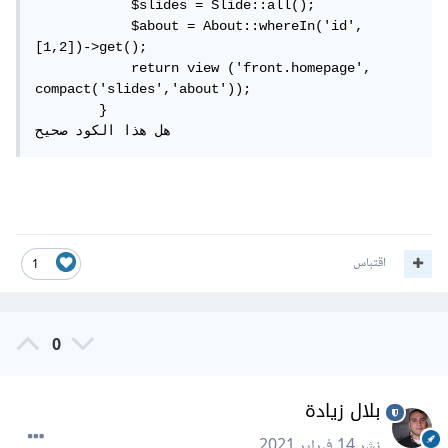
            $slides = Slide::all();

            $about = About::whereIn('id', 
[1,2])->get();

            return view ('front.homepage', 
compact('slides','about'));

        }

هل هذا الكود صحيح
اقتباس
1
0
بلال زيادة
نشر
14 فبراير 2021