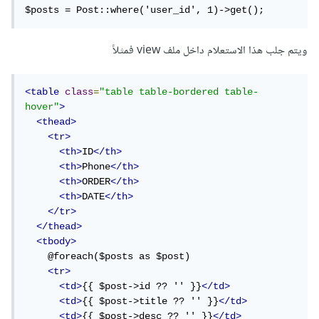
$posts = Post::where('user_id', 1)->get();
ويتم جلب هذا الاستعلام داخل ملف view فمثلاً
<table
class
=
"table table-bordered table-
hover"
>
<thead>
<tr>
<th>
ID
</th>
<th>
Phone
</th>
<th>
ORDER
</th>
<th>
DATE
</th>
</tr>
</thead>
<tbody>
    @foreach($posts as $post)

<tr>
<td>
{{ $post->id ?? '' }}
</td>
<td>
{{ $post->title ?? '' }}
</td>
<td>
{{ $post->desc ?? '' }}
</td>