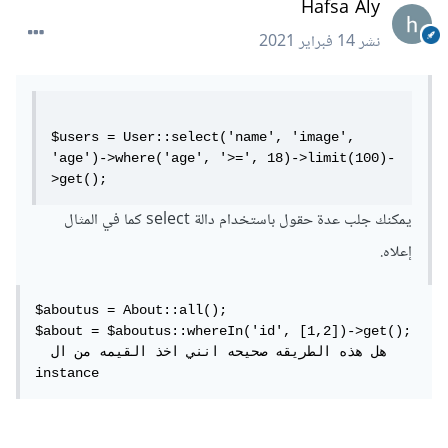
Hafsa Aly
نشر
14 فبراير 2021
$users = User::select('name', 'image', 
'age')->where('age', '>=', 18)->limit(100)-
>get();
يمكنك جلب عدة حقول باستخدام دالة select كما في المثال
إعلاه.
$aboutus = About::all();

$about = $aboutus::whereIn('id', [1,2])->get();

  هل هذه الطريقه صحيحه انني اخذ القيمه من ال 
instance 