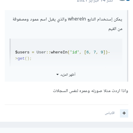
نشر
14 فبراير 2021
يمكن إستخدام التابع whereIn والذي يقبل اسم عمود ومصفوفة
من القيم
$users 
=
User
::
whereIn
(
'id'
,
[
6
,
7
,
9
])-
>
get
();
في الكود أعلاه سيتم جلب السجلات التي تحمل معرف 6 و 7 و 9
أظهر المزيد
فقط.
واذا اردت مثلا صورته وعمره لنفس السجلات
هنا مثال آخر لجلب كل السجلات الخاصة بالمستخدمين الذين لديهم
عمر أكبر من 18 ووضع حد لعدد السجلات التي يتم جلبها وهو 100
سجل فقط
اقتباس