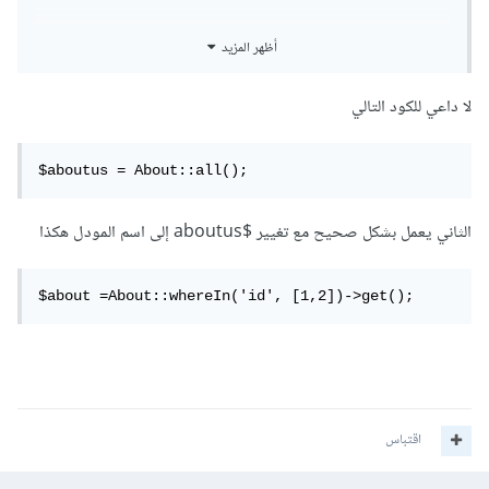
أظهر المزيد
لا داعي للكود التالي
$aboutus = About::all();
الثاني يعمل بشكل صحيح مع تغيير $aboutus إلى اسم المودل هكذا
$about =About::whereIn('id', [1,2])->get();
اقتباس