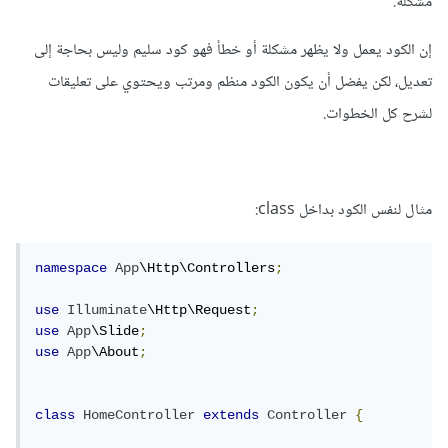
مشكلة.
            return view ('front.homepage', 
compact('slides','about'));

إن الكود يعمل ولا يظهر مشكلة أو خطأ فهو كود سليم وليس بحاجة إلى
        }

هل هذا الكود صحيح
تعديل، لكن يفضل أن يكون الكود منظم ومرتب ويحتوي على تعليقات
لشرح كل الخطوات.
مثال لنفس الكود بداخل class:
namespace
App
\Http\Controllers
;
use
Illuminate
\Http\Request
;
use
App
\Slide
;
use
App
\About
;
class
HomeController
extends
Controller
{