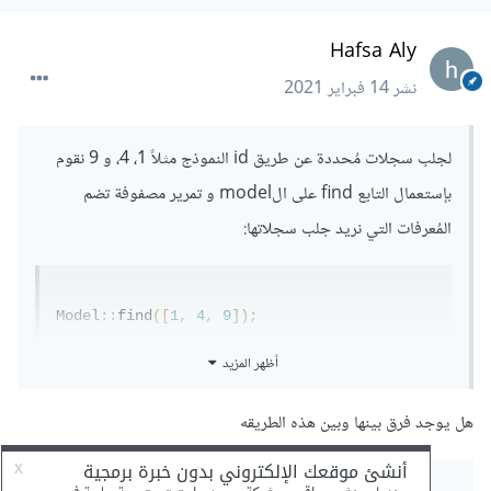
Hafsa Aly
نشر
14 فبراير 2021
لجلب سجلات مُحددة عن طريق id النموذج مثلاً 1، 4، و 9 نقوم
بإستعمال التابع find على الmodel و تمرير مصفوفة تضم
المُعرفات التي نريد جلب سجلاتها:
Model
::
find
([
1
,
4
,
9
]);
أي أننا إن أردنا جلب المُستخدم الأول و الثاني يُمكننا إستخدام:
أظهر المزيد
هل يوجد فرق بينها وبين هذه الطريقه
User
::
find
([
1
,
2
]);
namespace App\Http\Controllers;
