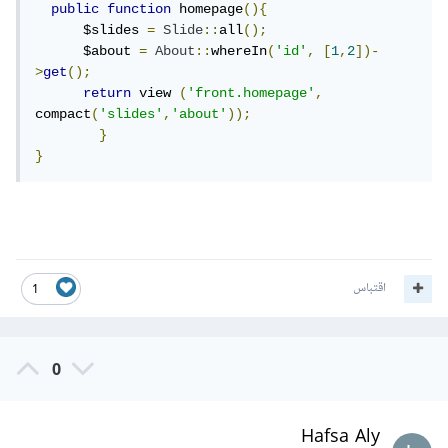
public
function
 homepage
(){
      $slides 
=
Slide
::
all
();
      $about 
=
About
::
whereIn
(
'id'
,
[
1
,
2
])-
>
get
();
return
 view 
(
'front.homepage'
,
compact
(
'slides'
,
'about'
));
}
}
اقتباس
1
0
Hafsa Aly