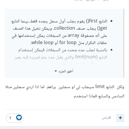
التابع first() يقوم بجلب أول سجل يجده فقط، بينما التابع
get() يجلب صنف collection، ويمكن تخيل هذا الصنف
على أنه مصفوفة array من السجلات يمكن إستخدامها في
حلقات التكرار مثل for loop أو while loop.
بالنسبة لجلب عدد محدد من السجلات فيمكن إستخدام
التابع limit(num) والذي يقبل عدد يتم تمريره إليه يعبر
عن عدد السجلات المراد جلبها.
أظهر المزيد
ولكن التابع limit سيجلب لي او سجلين يراهم اما اذا اردي سجلين مثلا
$user 
=
User
::
limit
(
2
)->
get
();
السادس والسابع فماذا استخدم
بالنسبة لجلب السجلات بطريقة عشوائية in random
order فيمكن إستخدام التابع ()inRandomOrder
ليجلب كل السجلات في ترتيب عشوائي.
اقتباس
1