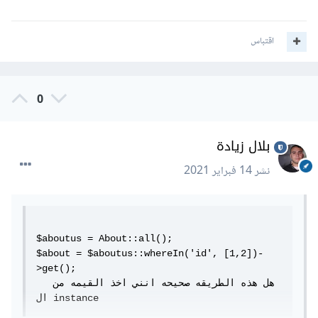
اقتباس
0
بلال زيادة
نشر
14 فبراير 2021
$aboutus = About::all();

$about = $aboutus::whereIn('id', [1,2])-
>get();

  هل هذه الطريقه صحيحه انني اخذ القيمه من 
ال instance 