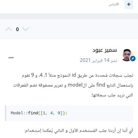
اقتباس
0
سمير عبود
نشر
14 فبراير 2021
لجلب سجلات مُحددة عن طريق id النموذج مثلاً 1، 4، و 9 نقوم
بإستعمال التابع find على الmodel و تمرير مصفوفة تضم المُعرفات
التي نريد جلب سجلاتها:
Model
::
find
([
1
,
4
,
9
]);
أي أننا إن أردنا جلب المُستخدم الأول و الثاني يُمكننا إستخدام: