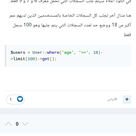
في الكود أعلاه سيتم جلب السجلات التي تحمل معرف 6 و 7 و 9 فقط.
هنا مثال آخر لجلب كل السجلات الخاصة بالمستخدمين الذين لديهم عمر
أكبر من 18 ووضع حد لعدد السجلات التي يتم جلبها وهو 100 سجل
فقط
$users 
=
User
::
where
(
'age'
,
'>='
,
18
)-
>
limit
(
100
)->
get
();
اقتباس
1
0