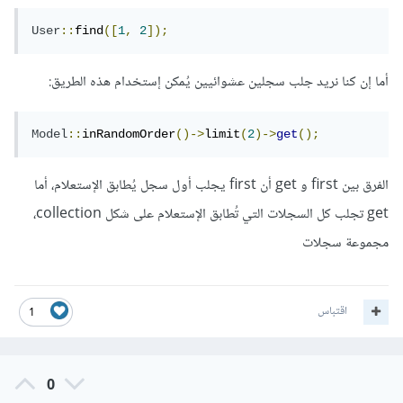
User
::
find
([
1
,
2
]);
أما إن كنا نريد جلب سجلين عشوائيين يُمكن إستخدام هذه الطريق:
Model
::
inRandomOrder
()->
limit
(
2
)->
get
();
الفرق بين first و get أن first يجلب أول سجل يُطابق الإستعلام، أما
get تجلب كل السجلات التي تُطابق الإستعلام على شكل collection،
مجموعة سجلات
اقتباس
1
0