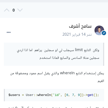
$users 
=
User
::
inRandomOrder
()->
get
();
0
سامح أشرف
نشر
14 فبراير 2021
ولكن التابع limit سيجلب لي او سجلين يراهم اما اذا اردي
سجلين مثلا السادس والسابع فماذا استخدم
يمكن إستخدام التابع whereIn والذي يقبل اسم عمود ومصفوفة من
القيم
$users 
=
User
::
whereIn
(
'id'
,
[
6
,
7
,
9
])->
get
();