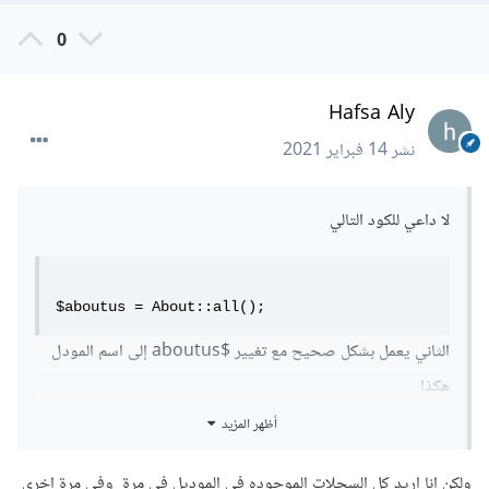
0
Hafsa Aly
نشر
14 فبراير 2021
لا داعي للكود التالي
$aboutus = About::all();
الثاني يعمل بشكل صحيح مع تغيير $aboutus إلى اسم المودل
هكذا
أظهر المزيد
$about =About::whereIn('id', [1,2])->get();
ولكن انا اريد كل السجلات الموجوده في الموديل في مرة وفي مرة اخرى