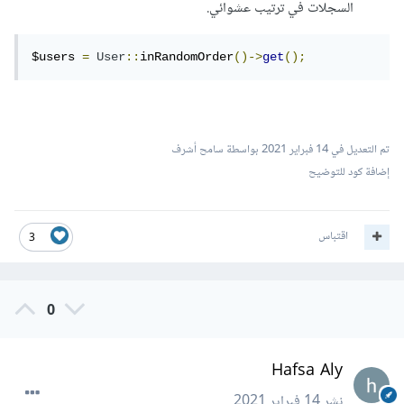
السجلات في ترتيب عشوائي.
$users 
=
User
::
inRandomOrder
()->
get
();
تم التعديل في
14 فبراير 2021
بواسطة سامح أشرف
إضافة كود للتوضيح
اقتباس
3
0
Hafsa Aly
نشر
14 فبراير 2021