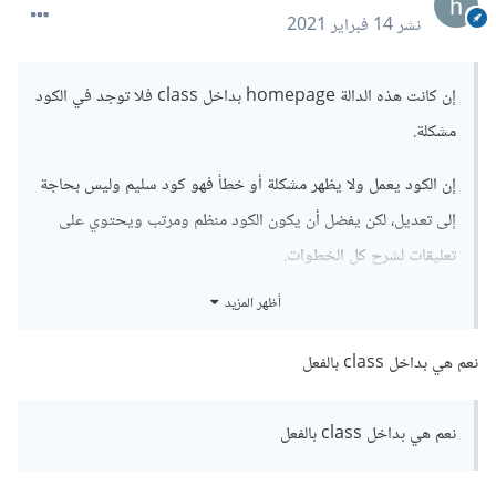
نشر
14 فبراير 2021
إن كانت هذه الدالة homepage بداخل class فلا توجد في الكود
مشكلة.
إن الكود يعمل ولا يظهر مشكلة أو خطأ فهو كود سليم وليس بحاجة
إلى تعديل، لكن يفضل أن يكون الكود منظم ومرتب ويحتوي على
تعليقات لشرح كل الخطوات.
أظهر المزيد
مثال لنفس الكود بداخل class:
نعم هي بداخل class بالفعل
نعم هي بداخل class بالفعل
namespace
App
\Http\Controllers
;