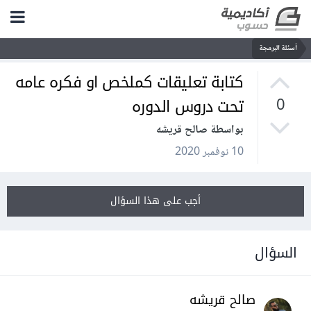
أسئلة البرمجة
كتابة تعليقات كملخص او فكره عامه
تحت دروس الدوره
0
بواسطة صالح قريشه
10 نوفمبر 2020
أجب على هذا السؤال
السؤال
صالح قريشه