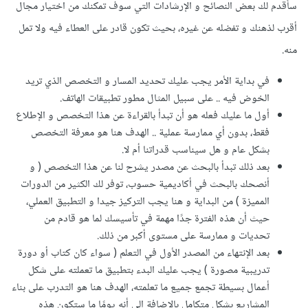
سأقدم لك بعض النصائح و الإرشادات التي سوف تمكنك من اختيار مجال
أقرب لذهنك و تفضله عن غيره، بحيث تكون قادر على العطاء فيه ولا تمل
منه.
في بداية الأمر يجب عليك تحديد المسار و التخصص الذي تريد
الخوض فيه .. على سبيل المثال مطور تطبيقات الهاتف.
أول ما عليك فعله هو أن تبدأ بالقراءة عن هذا التخصص و الإطلاع
فقط، بدون أي ممارسة عملية .. الهدف هنا هو معرفة التخصص
بشكل عام و هل سيناسب قدراتنا أم لا.
بعد ذلك تبدأ بالبحث عن مصدر يشرح لنا عن هذا التخصص ( و
أنصحك بالبحث في أكاديمية حسوب، توفر لك الكثير من الدورات
المميزة ) من البداية و هنا يجب التركيز جيدا و التطبيق العملي،
حيث أن هذه الفترة جدًا مهمة في تأسيسك لما هو قادم من
تحديات و ممارسة على مستوى أكبر من ذلك.
بعد الإنتهاء من المصدر الأول في التعلم ( سواء كان كتاب أو دورة
تدريبية مصورة ) يجب عليك البدء بتطبيق ما تعملته على شكل
أعمال بسيطة تجمع جميع ما تعلمته، الهدف هنا هو التدرب على بناء
المشاريع بشكل متكامل بالإضافة إلى أنه يومًا ما ستكون هذه