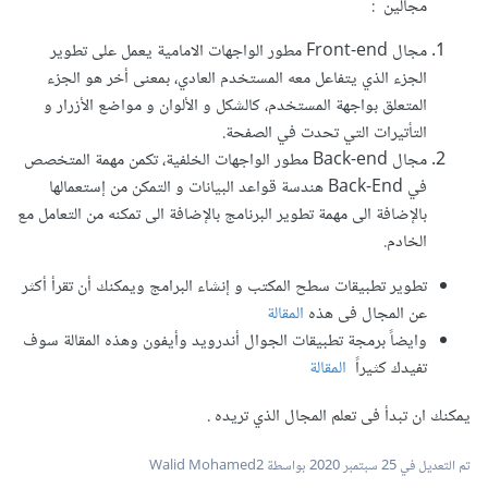
مجالين :
مجال Front-end مطور الواجهات الامامية يعمل على تطوير
الجزء الذي يتفاعل معه المستخدم العادي، بمعنى أخر هو الجزء
المتعلق بواجهة المستخدم، كالشكل و الألوان و مواضع الأزرار و
التأتيرات التي تحدت في الصفحة.
مجال Back-end مطور الواجهات الخلفية، تكمن مهمة المتخصص
في Back-End هندسة قواعد البيانات و التمكن من إستعمالها
بالإضافة الى مهمة تطوير البرنامج بالإضافة الى تمكنه من التعامل مع
الخادم.
تطوير تطبيقات سطح المكتب و إنشاء البرامج ويمكنك أن تقرأ أكثر
عن المجال فى هذه
المقالة
وايضاً برمجة تطبيقات الجوال أندرويد وأيفون وهذه المقالة سوف
تفيدك كثيراً
المقالة
يمكنك ان تبدأ فى تعلم المجال الذي تريده .
تم التعديل في
25 سبتمبر 2020
بواسطة Walid Mohamed2