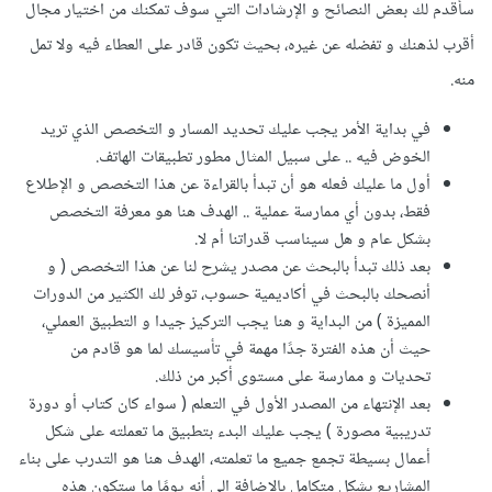
سأقدم لك بعض النصائح و الإرشادات التي سوف تمكنك من اختيار مجال
أقرب لذهنك و تفضله عن غيره، بحيث تكون قادر على العطاء فيه ولا تمل
منه.
في بداية الأمر يجب عليك تحديد المسار و التخصص الذي تريد
الخوض فيه .. على سبيل المثال مطور تطبيقات الهاتف.
أول ما عليك فعله هو أن تبدأ بالقراءة عن هذا التخصص و الإطلاع
فقط، بدون أي ممارسة عملية .. الهدف هنا هو معرفة التخصص
بشكل عام و هل سيناسب قدراتنا أم لا.
بعد ذلك تبدأ بالبحث عن مصدر يشرح لنا عن هذا التخصص ( و
أنصحك بالبحث في أكاديمية حسوب، توفر لك الكثير من الدورات
المميزة ) من البداية و هنا يجب التركيز جيدا و التطبيق العملي،
حيث أن هذه الفترة جدًا مهمة في تأسيسك لما هو قادم من
تحديات و ممارسة على مستوى أكبر من ذلك.
بعد الإنتهاء من المصدر الأول في التعلم ( سواء كان كتاب أو دورة
تدريبية مصورة ) يجب عليك البدء بتطبيق ما تعملته على شكل
أعمال بسيطة تجمع جميع ما تعلمته، الهدف هنا هو التدرب على بناء
المشاريع بشكل متكامل بالإضافة إلى أنه يومًا ما ستكون هذه