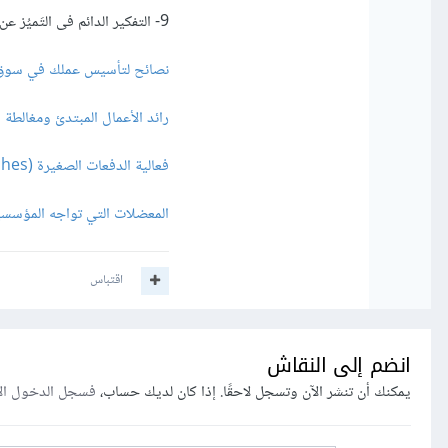
9- التفكير الدائم فى التَميُز عن المنافسين
نصائح لتأسيس عملك في سوق ا
رائد الأعمال المبتدئ ومغالطة ا
فعالية الدفعات الصغيرة (Small Batches) في الشركات الناشئة
المعضلات التي تواجه المؤسس
اقتباس
انضم إلى النقاش
يمكنك أن تنشر الآن وتسجل لاحقًا. إذا كان لديك حساب،
فسجل الدخول ال