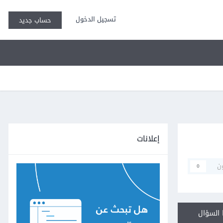
تسجيل الدخول
حساب جديد
إعلانات
ن
0
السؤال