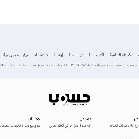
الأسئلة الشائعة
اكتب معنا
درّب معنا
إرشادات الاستخدام
بيان الخصوصية
 2025
Hsoub
.
Content licensed under
CC BY-NC-SA 4.0
unless mentioned otherwi