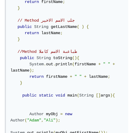
return
 firstName
;
}
// Method جلب الاسم الاخير
public
String
 getLastName
(
)
{
return
 lastName
;
}
//Method طباعىة الاسم كاملا
public
String
 toString
(){
System
.
out
.
println
(
firstName 
+
" "
+
lastName
);
return
 firstName 
+
" "
+
 lastName
;
}
public
static
void
 main
(
String
[]
args
){
Author
 myObj 
=
new
Author
(
"Adam"
,
"Ali"
);
System
.
out
.
println
(
myObj
.
getFirstName
());