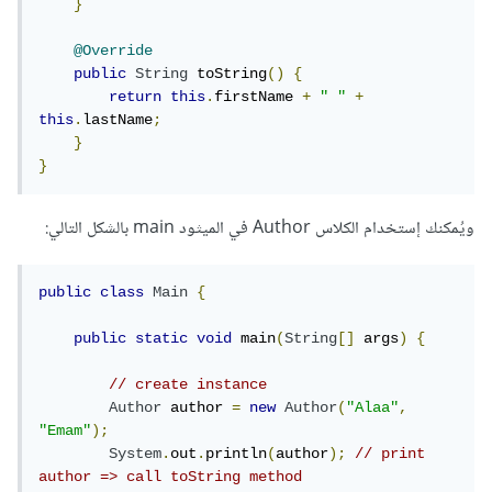
}
@Override
public
String
 toString
()
{
return
this
.
firstName 
+
" "
+
this
.
lastName
;
}
}
ويُمكنك إستخدام الكلاس Author في الميثود main بالشكل التالي:
public
class
Main
{
public
static
void
 main
(
String
[]
 args
)
{
// create instance
Author
 author 
=
new
Author
(
"Alaa"
,
"Emam"
);
System
.
out
.
println
(
author
);
// print 
author => call toString method