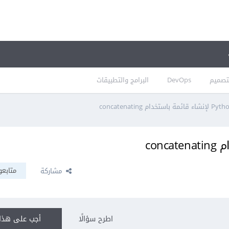
تصميم
DevOps
البرامج والتطبيقات
متابعو
مشاركة
اطرح سؤالًا
أجب على هذا 