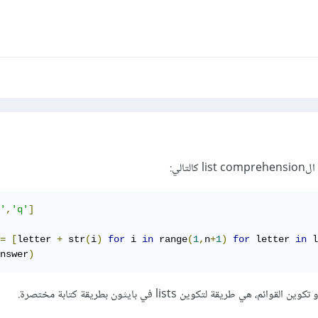
تالي:
'
,
'q'
]
=
[
letter 
+
 str
(
i
)
for
 i 
in
 range
(
1
,
n
+
1
)
for
 letter 
in
 l
nswer
)