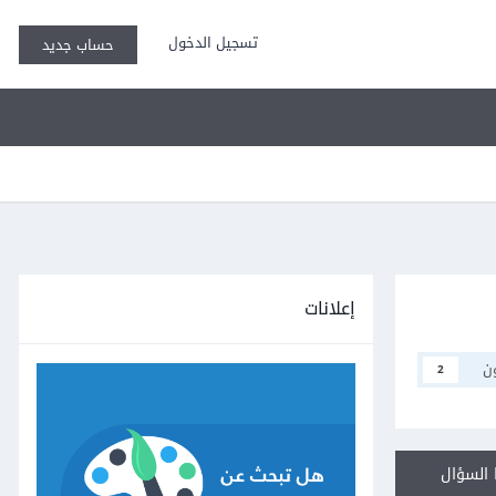
تسجيل الدخول
حساب جديد
إعلانات
ن
2
السؤال