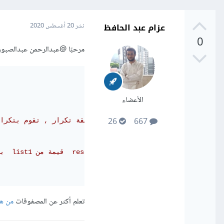
عزام عبد الحافظ
نشر
20 أغسطس 2020
0
مرحبًا
@عبدالرحمن عبدالصبور
الأعضاء
26
667
#وتبدأ من رقم واحد n حلقة تكرار , تقوم بتكرار إعتمادً على قيمة   
#i بعد دمجه مع رقم التكرار  list1 قيمة من  result إضافة الى 
تعلم أكثر عن المصفوفات
من هن