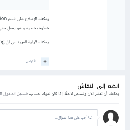
يمكنك الإطلاع على قسم Visualize Python code execution في هذا
خطوة بخطوة و هو يعمل حتى 
يمكنك قراءة المزيد عن ال formatted string من
اقتباس
انضم إلى النقاش
يمكنك أن تنشر الآن وتسجل لاحقًا. إذا كان لديك حساب،
فسجل الدخول ال
أجب على هذا السؤال...