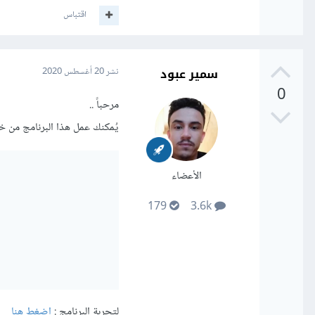
اقتباس
سمير عبود
نشر
20 أغسطس 2020
0
مرحباً ..
يُمكنك عمل هذا البرنامج من خلال حلقتين for اي (r loop
الأعضاء
179
3.6k
لتجربة البرنامج :
إضغط هنا