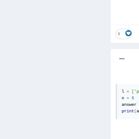
1
l 
=
[
'p
n 
=
5
answer 
print
(
a