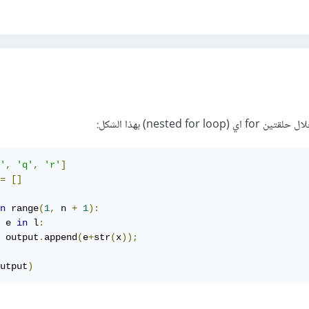
nested fo) بهذا الشكل:
'
,
'q'
,
'r'
]
=
[]
n
 range
(
1
,
 n 
+
1
):
 e 
in
 l
:
 output
.
append
(
e
+
str
(
x
));
utput
)