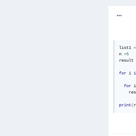
list1 
=
n 
=
5
result 
for
 i 
i
for
 i
    res
print
(
r