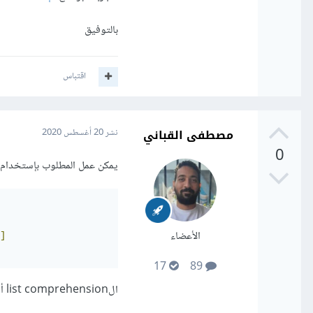
بالتوفيق
اقتباس
مصطفى القباني
نشر
20 أغسطس 2020
0
يمكن عمل المطلوب بإستخدام الlist comprehension كال
الأعضاء
]
17
89
الlist comprehension أو تكوين القوائم، هي طريقة لتكوين lists في بايثون بطريقة كتابة مختصرة.