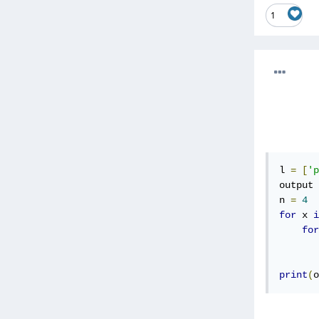
1
l 
=
[
'p
output 
n 
=
4
for
 x 
i
for
       
print
(
o