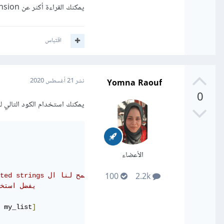
يمكنك القراءة أكثر عن list comprehension في موسوعة حسوب من
اقتباس
Yomna Raouf
نشر
21 أغسطس 2020
0
يمكنك استخدام الكود التالي ل
الأعضاء
100
2.2k
# بالقيام بعمليات منطقية واستبدال المتغيرات وتنسيق القيم formatted strings تسمح لنا ال 
# يفضل است
 my_list
]