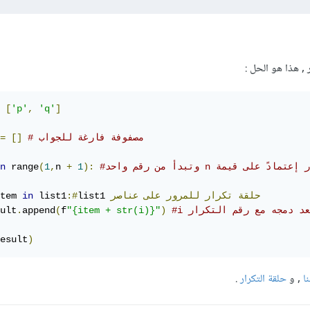
, هذا هو الحل :
[
'p'
,
'q'
]
# مصفوفة فارغة للجواب
[]
=
n
 range
(
1
,
n 
+
1
):
حلقة
تكرار
للمرور
على
عناصر
list1 
:#
 list1
in
tem 
ult
.
append
(
f
"{item + str(i)}"
)
esult
)
ا
, و
حلقة التكرار
.