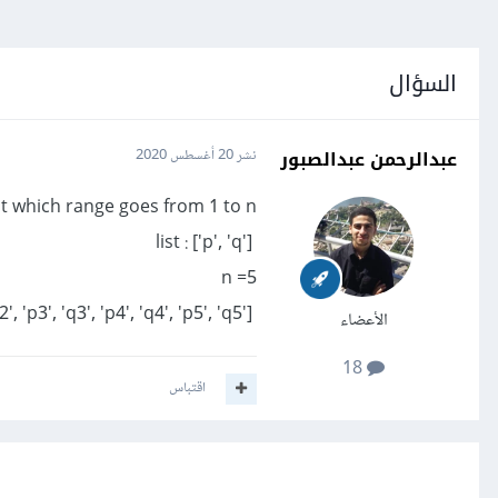
السؤال
عبدالرحمن عبدالصبور
نشر
20 أغسطس 2020
st which range goes from 1 to n.
list : ['p', 'q']
n =5
Output : ['p1', 'q1', 'p2', 'q2', 'p3', 'q3', 'p4', 'q4', 'p5', 'q5']
الأعضاء
18
اقتباس