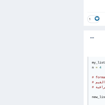
1
my_list
n 
=
4
رافية
new_lis