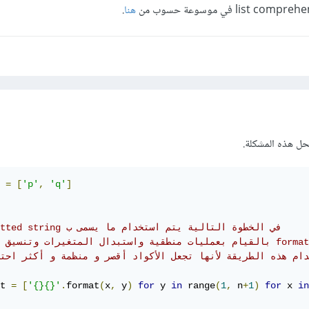
هنا
.
حل هذه المشكلة.
 
=
[
'p'
,
'q'
]
# formatted string في الخطوة التالية يتم استخدام ما يسمى ب 
خدام هذه الطريقة لأنها تجعل الأكواد أقصر و منظمة و أكثر احت
t 
=
[
'{}{}'
.
format
(
x
,
 y
)
for
 y 
in
 range
(
1
,
 n
+
1
)
for
 x 
in